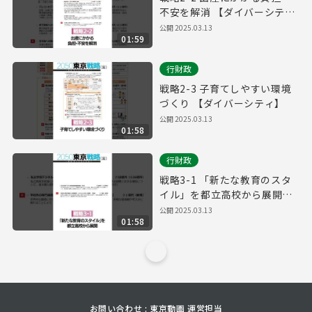
不安を解消 【ダイバーシテ
ィ】
公開
2025.03.13
01:59
行財政
戦略2-3 子育てしやすい環境
づくり 【ダイバーシティ】
公開
2025.03.13
01:58
行財政
戦略3-1 「新たな教育のスタ
イル」を都立高校から展開
【ダイバーシティ】
公開
2025.03.13
01:58
お問い合わせ : 東京動画 運営担当