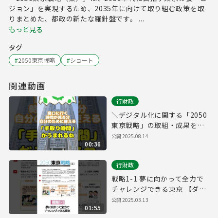
ジョン」を実現するため、2035年に向けて取り組む政策を取
りまとめた、都政の新たな羅針盤です。 ...
もっと見る
タグ
#
2050東京戦略
#
ショート
関連動画
行財政
＼デジタル化に関する「2050
東京戦略」の取組・成果をご
紹介！／
公開
2025.08.14
00:36
行財政
戦略1-1 夢に向かって全力で
チャレンジできる東京 【ダイ
バーシティ】
公開
2025.03.13
01:55