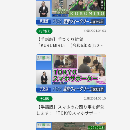
02:20
公開
2024.04.03
行財政
【手話版】手づくり雑貨
「KURUMIRU」（令和6年3月22日
東京ウィークリーニュース
No.118）
02:17
公開
2024.03.15
行財政
【手話版】スマホのお困り事を解決
します！「TOKYOスマホサポータ
ー」（令和6年3月8日 東京ウィーク
リーニュース No.117）