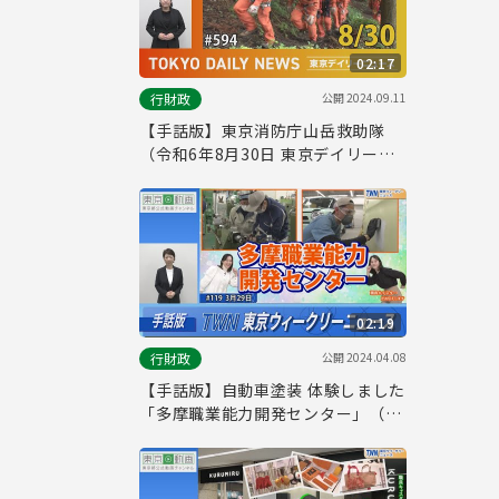
02:17
公開
2024.09.11
行財政
【手話版】東京消防庁山岳救助隊
（令和6年8月30日 東京デイリーニ
ュース特別版）
02:19
公開
2024.04.08
行財政
【手話版】自動車塗装 体験しました
「多摩職業能力開発センター」（令
和6年3月29日 東京ウィークリーニ
ュース No.119）