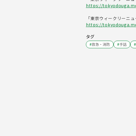
https://tokyodouga.me
「東京ウィークリーニュ
https://tokyodouga.met
タグ
#
救急・消防
#
手話
#