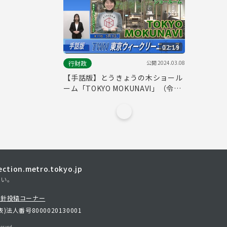
02:19
公開
2024.03.08
行財政
【手話版】とうきょうの木ショール
ーム「TOKYO MOKUNAVI」（令和
6年3月1日 東京ウィークリーニュー
ス No.116）
tion.metro.tokyo.jp
さい。
方針
投稿コーナー
表)
法人番号8000020130001
erved.