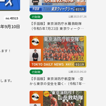
02:19
公開
2023.07.26
行財政
no.45515
【手話版】東京消防庁水難救助隊
年9月10日
（令和5年7月21日 東京ウィークリ
ーニュース No.90）
します！
02:19
公開
2025.06.10
行財政
【手話版】東京消防庁航空隊 -空
介します。
から東京の安全を築く-（令和7年5
月30日 東京デイリーニュース特別
版）