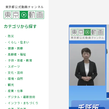
東京都公式動画チャンネル
カテゴリから探す
防災
くらし・住まい
健康・医療
高齢者・福祉
子供・若者・教育
スポーツ
文化・芸術
Play
環境・自然
観光
産業・仕事
デジタル・最新技術
インフラ・まちづくり
水道・下水道