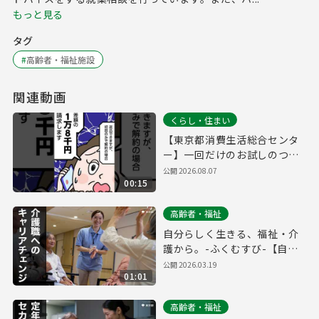
もっと見る
タグ
#
高齢者・福祉施設
関連動画
くらし・住まい
【東京都消費生活総合センタ
ー】一回だけのお試しのつも
りだったのに…定期購入編
公開
2026.08.07
00:15
高齢者・福祉
自分らしく生きる、福祉・介
護から。-ふくむすび-【自分
らしく編_フルver.】
公開
2026.03.19
01:01
高齢者・福祉