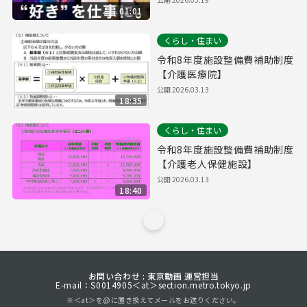
01:01
くらし・住まい
令和8年度施設整備費補助制度
【介護医療院】
公開
2026.03.13
18:35
くらし・住まい
令和8年度施設整備費補助制度
【介護老人保健施設】
公開
2026.03.13
18:40
お問い合わせ : 東京動画 運営担当
E-mail：S0014905＜at＞section.metro.tokyo.jp
※＜at＞を@に置き換えてメールをお送りください。