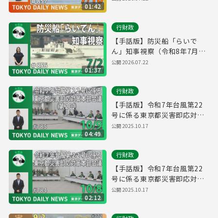
01:42
リーニュース No.857）
行財政
【手話版】防災船「らいで
ん」知事視察（令和8年7月2
日 東京デイリーニュース
公開
2026.07.22
01:37
No.856）
行財政
【手話版】令和7年台風第22
号に係る東京都災害即応対策
本部会議（第２回）（令和7年
公開
2025.10.17
04:49
10月9日 東京デイリーニュー
ス No.785）
行財政
【手話版】令和7年台風第22
号に係る東京都災害即応対策
本部会議（令和7年10月8日 東
公開
2025.10.17
02:12
京デイリーニュース No.784）