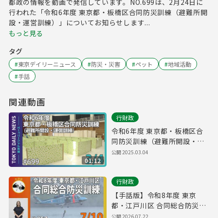
都政の情報を動画で発信しています。NO.699は、2月24日に
行われた「令和6年度 東京都・板橋区合同防災訓練（避難所開
設・運営訓練）」についてお知らせします...
もっと見る
タグ
#
東京デイリーニュース
#
防災・災害
#
ペット
#
地域活動
#
手話
関連動画
行財政
令和6年度 東京都・板橋区合
同防災訓練（避難所開設・運
営訓練）（令和7年3月4日 東
公開
2025.03.04
01:12
京デイリーニュース No.699）
行財政
【手話版】令和8年度 東京
都・江戸川区 合同総合防災訓
練（令和8年7月9日 東京デイ
公開
2026.07.22