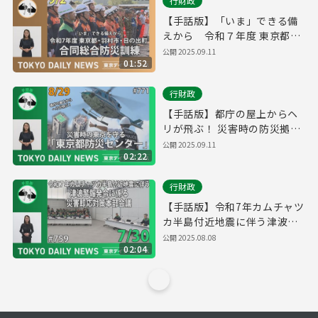
行財政
【手話版】「いま」できる備
えから 令和７年度 東京都・
羽村市・日の出町合同総合防
公開
2025.09.11
01:52
災訓練（令和７年９月２日 東
京デイリーニュース No.772）
行財政
【手話版】都庁の屋上からヘ
リが飛ぶ！ 災害時の防災拠点
「東京都防災センター」（令
公開
2025.09.11
02:22
和７年８月28日 東京デイリー
ニュース特別版）
行財政
【手話版】令和7年カムチャツ
カ半島付近地震に伴う津波警
報発令に係る災害即応対策本
公開
2025.08.08
02:04
部会議 （令和７年７月30日
東京デイリーニュース
No.759）