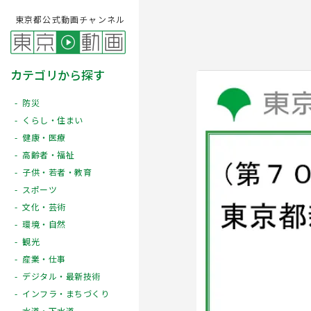
東京都公式動画チャンネル
カテゴリから探す
防災
くらし・住まい
健康・医療
高齢者・福祉
子供・若者・教育
スポーツ
文化・芸術
Play
環境・自然
観光
産業・仕事
デジタル・最新技術
インフラ・まちづくり
水道・下水道