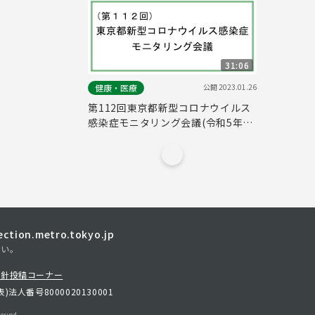
31:06
公開
2023.01.26
健康・医療
第112回東京都新型コロナウイルス
感染症モニタリング会議(令和5年1
月26日16時15分～)
tion.metro.tokyo.jp
さい。
方針
投稿コーナー
表)
法人番号8000020130001
erved.