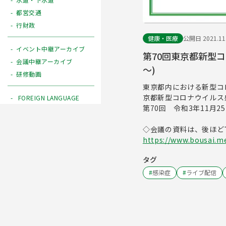
都営交通
行財政
健康・医療
公開日 2021.11
イベント中継アーカイブ
第70回東京都新型コ
会議中継アーカイブ
～)
研修動画
東京都内における新型コ
京都新型コロナウイルス
FOREIGN LANGUAGE
第70回 令和3年11月25
◇会議の資料は、後ほど
https://www.bousai.me
タグ
#
感染症
#
ライブ配信