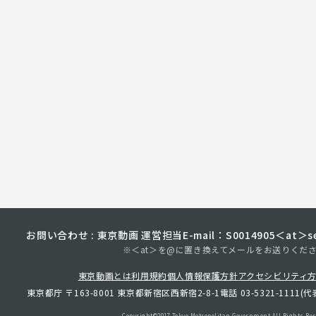
お問い合わせ : 東京動画 運営担当
E-mail：S0014905＜at＞sec
※＜at＞を@に置き換えてメールをお送りくだ
東京動画とは
利用規約
個人情報保護方針
アクセシビリティ
東京都庁 〒163-8001 東京都新宿区西新宿2-8-1
電話 03-5321-1111(代
Copyright©︎2017 Tokyo Metropolitan
Government.All Rights Res