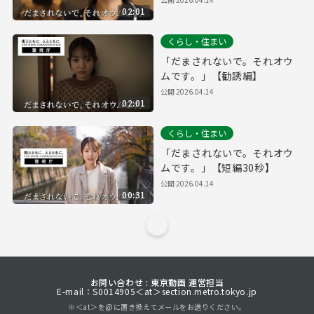
02:01
くらし・住まい
「だまされないで。それオウ
ムです。」【勧誘編】
公開
2026.04.14
02:01
くらし・住まい
「だまされないで。それオウ
ムです。」【短編30秒】
公開
2026.04.14
00:31
お問い合わせ : 東京動画 運営担当
E-mail：S0014905＜at＞section.metro.tokyo.jp
※＜at＞を@に置き換えてメールをお送りください。