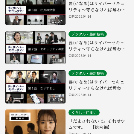
要(かなめ)はサイバーセキュ
リティ～守らなければ奪われ
る～第３話「社長の決意」(経
公開
2026.04.14
15:57
営層向け)
デジタル・最新技術
要(かなめ)はサイバーセキュ
リティ～守らなければ奪われ
る～第２話「セキュリティの
公開
2026.04.14
15:36
影」(システム管理者向け)
デジタル・最新技術
要(かなめ)はサイバーセキュ
リティ～守らなければ奪われ
る～第１話「なりすまし」(一
公開
2026.04.14
20:14
般社員向け)
くらし・住まい
「だまされないで。それオウ
ムです。」【総合編】
公開
2026.04.14