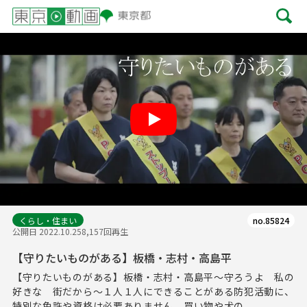
Play
くらし・住まい
no.85824
公開日 2022.10.25
8,157回再生
【守りたいものがある】板橋・志村・高島平
【守りたいものがある】板橋・志村・高島平～守ろうよ 私の
好きな 街だから～１人１人にできることがある防犯活動に、
特別な免許や資格は必要ありません。買い物や犬の...