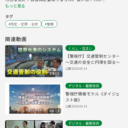
もっと見る
タグ
#
防犯・犯罪・治安
#
警察
関連動画
くらし・住まい
【警視庁】交通管制センター
～交通の安全と円滑を図る～
公開
2026.04.14
14:15
デジタル・最新技術
警視庁情報モラル《ダイジェ
スト版》
公開
2026.04.14
08:13
デジタル・最新技術