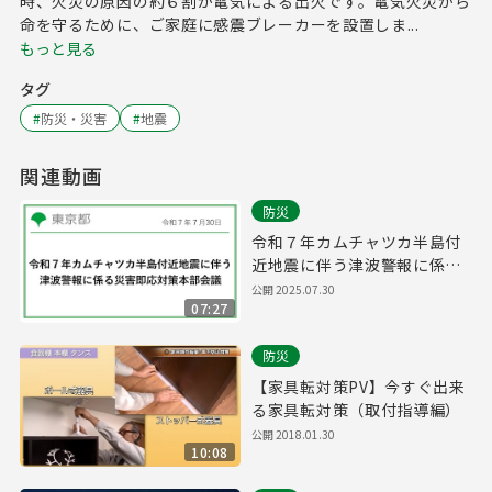
時、火災の原因の約６割が電気による出火です。電気火災から
命を守るために、ご家庭に感震ブレーカーを設置しま...
もっと見る
タグ
#
防災・災害
#
地震
関連動画
防災
令和７年カムチャツカ半島付
近地震に伴う津波警報に係る
災害即応対策本部会議
公開
2025.07.30
07:27
防災
【家具転対策PV】今すぐ出来
る家具転対策（取付指導編）
公開
2018.01.30
10:08