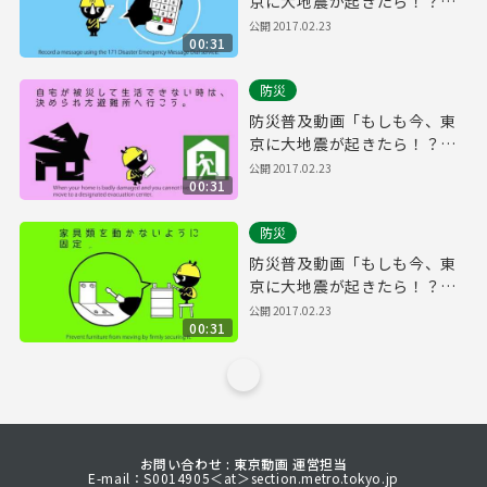
京に大地震が起きたら！？」
part4
公開
2017.02.23
00:31
防災
防災普及動画「もしも今、東
京に大地震が起きたら！？」
part3
公開
2017.02.23
00:31
防災
防災普及動画「もしも今、東
京に大地震が起きたら！？」
part2
公開
2017.02.23
00:31
お問い合わせ : 東京動画 運営担当
E-mail：S0014905＜at＞section.metro.tokyo.jp