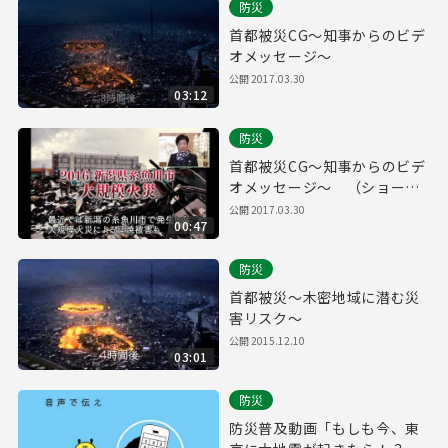
防災
首都被災CG～知事からのビデ
オメッセージ～
公開
2017.03.30
03:12
防災
首都被災CG～知事からのビデ
オメッセージ～ （ショート
ver.）
公開
2017.03.30
00:47
防災
首都被災～木密地域に潜む災
害リスク～
公開
2015.12.10
03:01
防災
防災普及動画「もしも今、東