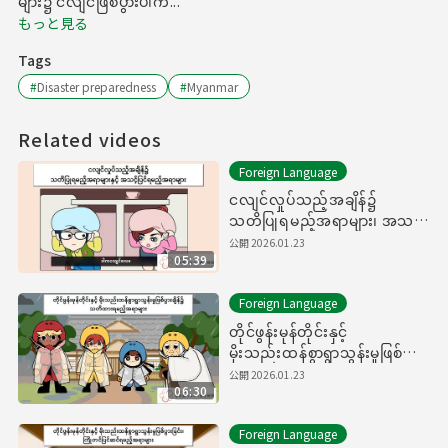
များ၌ ငလျင်ဖြစ်ပွားပါက...
もっと見る
Tags
#
Disaster preparedness
#
Myanmar
Related videos
Foreign Language
ငလျင်လှုပ်သည့်အချိန်၌
သတိပြုရမည့်အရာများ၊ အသင့်
ပြင်ရမည့်အရာများ
公開
2026.01.23
05:39
Foreign Language
တိုင်ဖွန်းမုန်တိုင်းနှင့်
မိုးသည်းထန်စွာရွာသွန်းမှုဖြစ်ပွား
ချိန်၌ သတိထားရမည့်အရာများ
公開
2026.01.23
06:30
Foreign Language