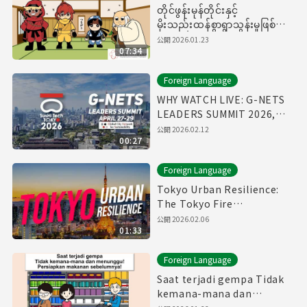
တိုင်ဖွန်းမုန်တိုင်းနှင့်
မိုးသည်းထန်စွာရွာသွန်းမှုဖြစ်ပွား
ခြင်း၊ကြိုတင်ပြင်ဆင်ရမည့်အရာ
公開
2026.01.23
07:34
များ
Foreign Language
WHY WATCH LIVE: G-NETS
LEADERS SUMMIT 2026,
April 27-29
公開
2026.02.12
00:27
Foreign Language
Tokyo Urban Resilience:
The Tokyo Fire
Department Annual Fire
公開
2026.02.06
01:33
Review 2026
Foreign Language
Saat terjadi gempa Tidak
kemana-mana dan