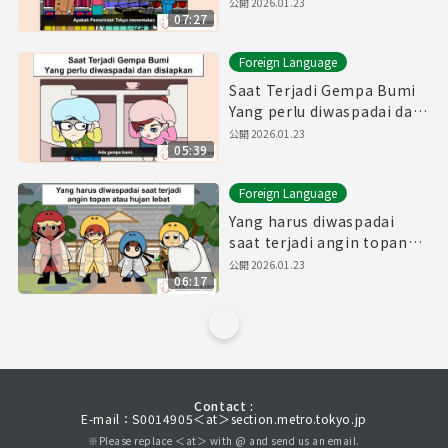
menunggu! Persiapkan
公開
2026.01.23
07:27
makanan sebelumnya!
Foreign Language
Saat Terjadi Gempa Bumi
Yang perlu diwaspadai dan
disiapkan
公開
2026.01.23
05:39
Foreign Language
Yang harus diwaspadai
saat terjadi angin topan
atau hujan lebat
公開
2026.01.23
06:17
Contact :
E-mail：S0014905＜at＞section.metro.tokyo.jp
※Please replace ＜at＞ with @ and send us an email.