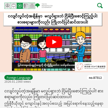
Play
Foreign Language
no.87312
2026.01.23
60 views
ငလျင်လှုပ်တဲ့အချိန်မှာ မလှုပ်ရှားဘဲ ငြိမ်ပြီးစောင့်ကြည့်ပါ! စား
စရာများကိုလည်း ကြိုတင်ပြင်ဆင်ထားပါ!
ဤဗွီဒီယိုတွင် ကျောင်းနှင့်အလုပ်စသည့် အပြင်ရောက်နေသည့်နေရာ