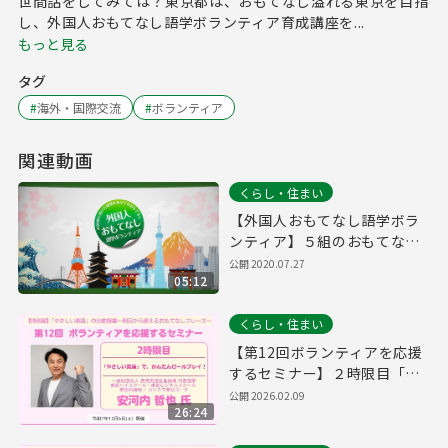
世間話をしてみては？東京都は、おもてなし溢れる東京を目指
し、外国人おもてなし語学ボランティア育成講座を...
もっと見る
タグ
#
海外・国際交流
#
ボランティア
関連動画
くらし・住まい
【外国人おもてなし語学ボラ
ンティア】５組のおもてなし
活動（まとめ編）
公開
2020.07.27
05:12
くらし・住まい
【第12回ボランティアを応援
するセミナー】２時限目「や
さしい英語」で、かんたんロ
公開
2026.02.09
26:24
ールプレイ！