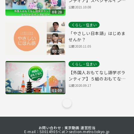
ンティア】スペシャルインタ
ビュー
公開
2021.10.08
08:28
くらし・住まい
「やさしい日本語」はじめま
せんか？
公開
2020.11.05
00:31
くらし・住まい
【外国人おもてなし語学ボラ
ンティア】５組のおもてなし
活動まとめ編（short ver.）
公開
2020.09.17
02:09
お問い合わせ : 東京動画 運営担当
E-mail：S0014905＜at＞section.metro.tokyo.jp