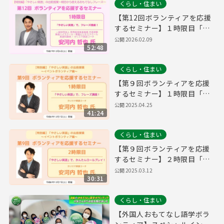
くらし・住まい
【第12回ボランティアを応援
するセミナー】１時限目「や
さしい英語」で、フレーズ講
公開
2026.02.09
52:48
座！
くらし・住まい
【第９回ボランティアを応援
するセミナー】１時限目「や
さしい英語」で、フレーズ講
公開
2025.04.25
41:24
座！
くらし・住まい
【第９回ボランティアを応援
するセミナー】２時限目「や
さしい英語」で、かんたんロ
公開
2025.03.12
30:31
ールプレイ！
くらし・住まい
【外国人おもてなし語学ボラ