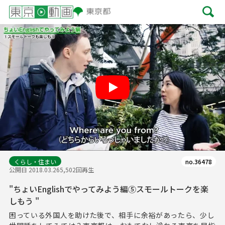
Play
くらし・住まい
no.36478
公開日 2018.03.26
5,502回再生
"ちょいEnglishでやってみよう編⑤スモールトークを楽
しもう "
困っている外国人を助けた後で、相手に余裕があったら、少し