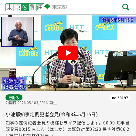
Play
行財政
no.68197
公開日 2026.05.18
3,991回再生
小池都知事定例記者会見(令和8年5月15日)
知事の定例記者会見の模様をライブ配信します。00:00 知事冒
頭発言00:15 麻しん（はしか）の緊急対策02:30 暑さ対策06:2
1 東京都無電柱化計画（...