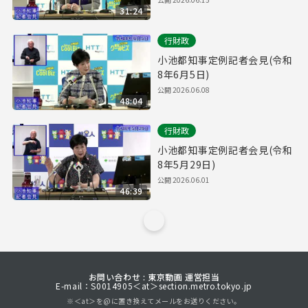
31:24
行財政
小池都知事定例記者会見(令和
8年6月5日)
公開
2026.06.08
48:04
行財政
小池都知事定例記者会見(令和
8年5月29日)
公開
2026.06.01
46:39
お問い合わせ : 東京動画 運営担当
E-mail：S0014905＜at＞section.metro.tokyo.jp
※＜at＞を@に置き換えてメールをお送りください。