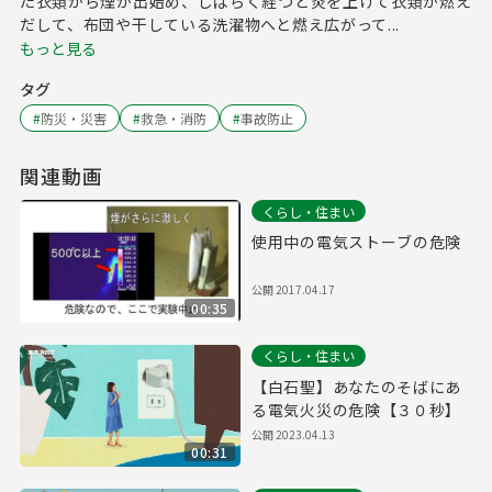
た衣類から煙が出始め、しばらく経つと炎を上げて衣類が燃え
だして、布団や干している洗濯物へと燃え広がって...
もっと見る
タグ
#
防災・災害
#
救急・消防
#
事故防止
関連動画
くらし・住まい
使用中の電気ストーブの危険
公開
2017.04.17
00:35
くらし・住まい
【白石聖】あなたのそばにあ
る電気火災の危険【３０秒】
公開
2023.04.13
00:31