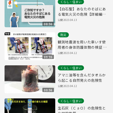
くらし・住まい
【白石聖】あなたのそばにあ
る電気火災の危険【詳細編９
分】
公開
2023.04.13
08:56
防災
観測地震波を用いた車いす使
用者の身体防護体勢の検証 消
防技術課
公開
2023.04.12
09:55
くらし・住まい
アマニ油等を含んだタオルか
ら起こる自然発火の危険性
公開
2023.04.12
00:56
くらし・住まい
生石灰（ＣａＯ）の危険性と