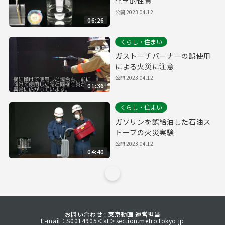
化学的性質
公開
2023.04.12
06:26
くらし・住まい
ガストーチバーナーの誤使用
による火災に注意
公開
2023.04.12
01:36
くらし・住まい
ガソリンを誤給油した石油ス
トーブの火災実験
公開
2023.04.12
04:40
お問い合わせ : 東京動画 運営担当
E-mail：S0014905＜at＞section.metro.tokyo.jp