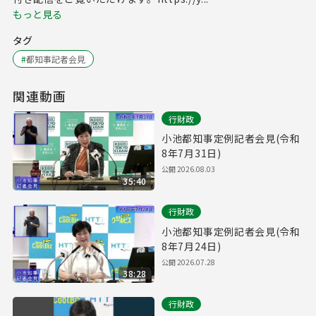
もっと見る
タグ
#
都知事記者会見
関連動画
行財政
小池都知事定例記者会見(令和
8年7月31日)
公開
2026.08.03
35:40
行財政
小池都知事定例記者会見(令和
8年7月24日)
公開
2026.07.28
38:28
行財政