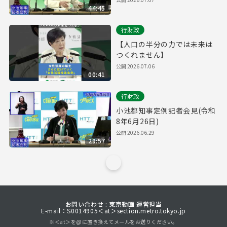
44:45
行財政
【人口の半分の力では未来は
つくれません】
公開
2026.07.06
00:41
行財政
小池都知事定例記者会見(令和
8年6月26日)
公開
2026.06.29
29:57
お問い合わせ : 東京動画 運営担当
E-mail：S0014905＜at＞section.metro.tokyo.jp
※＜at＞を@に置き換えてメールをお送りください。