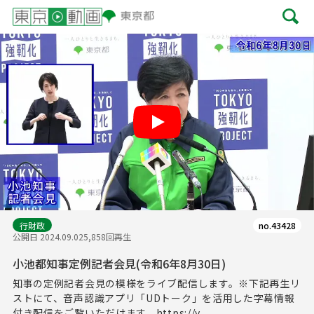
Play
行財政
no.43428
公開日 2024.09.02
5,858回再生
小池都知事定例記者会見(令和6年8月30日)
知事の定例記者会見の模様をライブ配信します。※下記再生リ
ストにて、音声認識アプリ「UDトーク」を活用した字幕情報
付き配信をご覧いただけます。https://y...