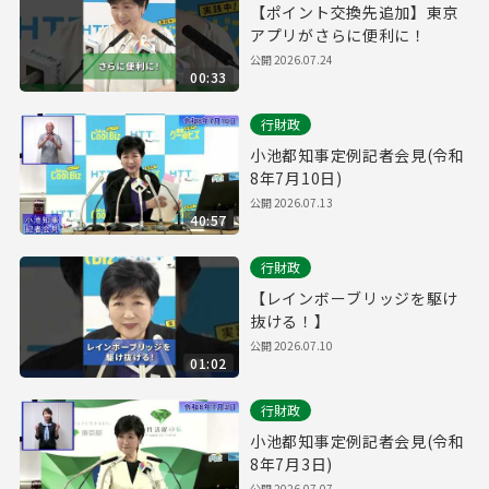
【ポイント交換先追加】東京
アプリがさらに便利に！
公開
2026.07.24
00:33
行財政
小池都知事定例記者会見(令和
8年7月10日)
公開
2026.07.13
40:57
行財政
【レインボーブリッジを駆け
抜ける！】
公開
2026.07.10
01:02
行財政
小池都知事定例記者会見(令和
8年7月3日)
公開
2026.07.07