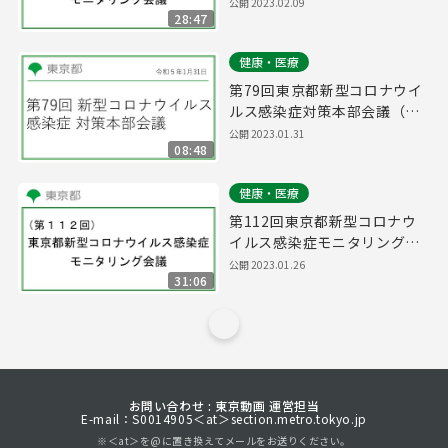
議(令和5年2月9日17時15分
公開
2023.02.09
28:47
～)
健康・医療
第79回東京都新型コロナウイ
ルス感染症対策本部会議（令
和5年1月31日 16時15分～）
公開
2023.01.31
08:48
健康・医療
第112回東京都新型コロナウ
イルス感染症モニタリング会
議(令和5年1月26日16時15分
公開
2023.01.26
31:06
～)
お問い合わせ : 東京動画 運営担当
E-mail：S0014905＜at＞section.metro.tokyo.jp
※＜at＞を@に置き換えてメールをお送りください。