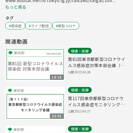
www.bousai.metro.tokyo.lg.jp/taisaku/saigai/100...
もっと見る
タグ
#
感染症
#
ライブ配信
#
新型コロナ
関連動画
健康・医療
第81回東京都新型コロナウイ
ルス感染症対策本部会議（令
和5年4月28日 17時00分～）
公開
2023.04.28
18:18
健康・医療
第117回東京都新型コロナウ
イルス感染症モニタリング会
議(令和5年4月28日11時00分
公開
2023.04.27
33:55
～)
健康・医療