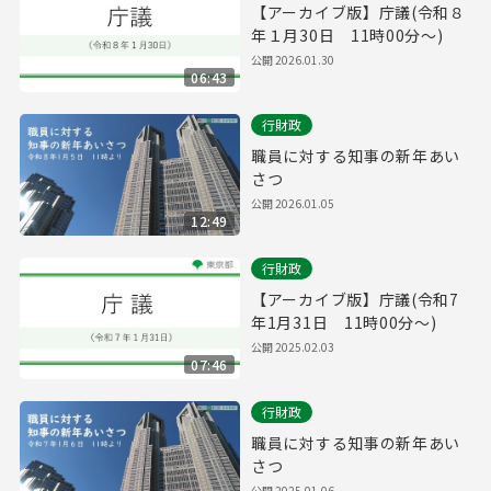
【アーカイブ版】庁議(令和８
年１月30日 11時00分～)
公開
2026.01.30
06:43
行財政
職員に対する知事の新年あい
さつ
公開
2026.01.05
12:49
行財政
【アーカイブ版】庁議(令和7
年1月31日 11時00分～)
公開
2025.02.03
07:46
行財政
職員に対する知事の新年あい
さつ
公開
2025.01.06