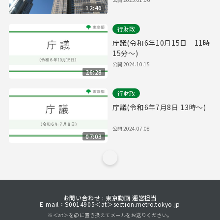
12:46
行財政
庁議(令和6年10月15日 11時
15分～)
公開
2024.10.15
26:28
行財政
庁議(令和6年7月8日 13時～)
公開
2024.07.08
07:03
お問い合わせ : 東京動画 運営担当
E-mail：S0014905＜at＞section.metro.tokyo.jp
※＜at＞を@に置き換えてメールをお送りください。