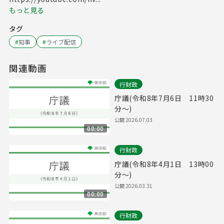
もっと見る
タグ
#
知事
#
ライブ配信
関連動画
行財政
庁議(令和8年7月6日 11時30
分～)
公開
2026.07.03
00:00
行財政
庁議(令和8年4月1日 13時00
分～)
公開
2026.03.31
00:00
行財政