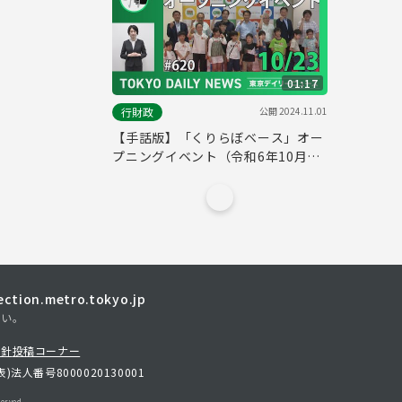
01:17
公開
2024.11.01
行財政
【手話版】「くりらぼベース」オー
プニングイベント（令和6年10月23
日 東京デイリーニュース No.620）
tion.metro.tokyo.jp
さい。
方針
投稿コーナー
表)
法人番号8000020130001
erved.