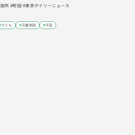
相談所 #町田 #東京デイリーニュース
#
子ども
#
児童相談
#
手話