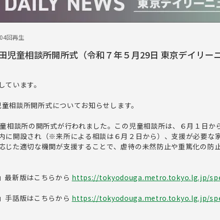
304回再生
田児童相談所開所式（令和７年５月29日 東京デイリー
しています。
田児童相談所開所式についてお知らせします。
児童相談所の開所式が行われました。この児童相談所は、６月１日か
内に開設され（※来所による相談は６月２日から）、支援が必要な
応じた適切な機関が支援することで、虐待の未然防止や重篤化の防
」最新版はこちらから
https://tokyodouga.metro.tokyo.lg.jp/spe
」手話版はこちらから
https://tokyodouga.metro.tokyo.lg.jp/spe