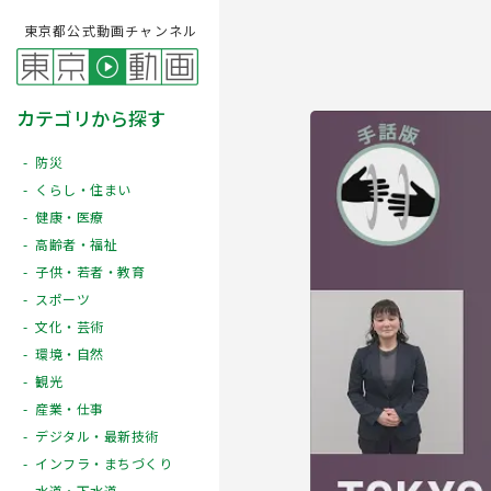
東京都公式動画チャンネル
カテゴリから探す
防災
くらし・住まい
健康・医療
高齢者・福祉
子供・若者・教育
スポーツ
文化・芸術
Play
環境・自然
観光
産業・仕事
デジタル・最新技術
インフラ・まちづくり
水道・下水道