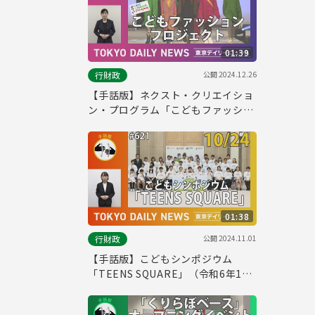
01:39
公開
2024.12.26
行財政
【手話版】ネクスト・クリエイショ
ン・プログラム「こどもファッショ
ンプロジェクト」ファッションショ
ー（令和6年12月19日 東京デイリー
ニュース No.657）
01:38
公開
2024.11.01
行財政
【手話版】こどもシンポジウム
「TEENS SQUARE」（令和6年10
月24日 東京デイリーニュース
No.621）