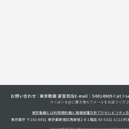
お問い合わせ : 東京動画 運営担当
E-mail：S0014905＜at＞sec
※＜at＞を@に置き換えてメールをお送りくだ
東京動画とは
利用規約
個人情報保護方針
アクセシビリティ
東京都庁 〒163-8001 東京都新宿区西新宿2-8-1
電話 03-5321-1111(代
Copyright©︎2017 Tokyo Metropolitan
Government.All Rights Res