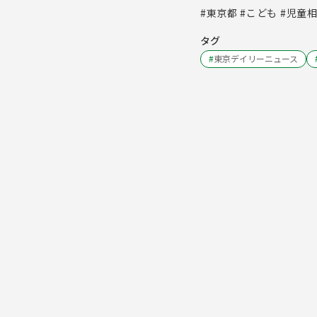
#東京都 #こども #児童
タグ
#
東京デイリーニュース