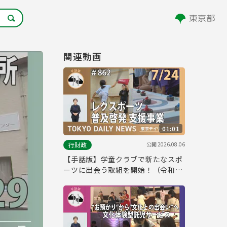
関連動画
01:01
公開
2026.08.06
行財政
【手話版】学童クラブで新たなスポ
ーツに出会う取組を開始！（令和8
年7月24日 東京デイリーニュース
No.862）