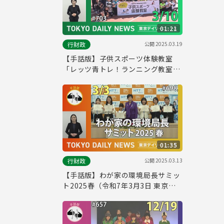
01:21
公開
2025.03.19
行財政
【手話版】子供スポーツ体験教室
「レッツ青トレ！ランニング教室
with青学駅伝部」（令和7年3月10
日 東京デイリーニュース No.703）
01:35
公開
2025.03.13
行財政
【手話版】わが家の環境局長サミッ
ト2025春（令和7年3月3日 東京デ
イリーニュース No.698）