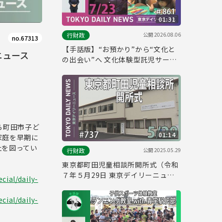
01:31
公開
2026.08.06
行財政
no.67313
【手話版】“お預かり”から“文化と
ニュース
の出会い”へ 文化体験型託児サービ
ス（令和8年7月23日 東京デイリー
ニュース No.861）
ら町田市子ど
01:14
家庭を早期に
止を図ってい
公開
2025.05.29
行財政
東京都町田児童相談所開所式（令和
７年５月29日 東京デイリーニュー
cial/daily-
ス No.737）
cial/daily-