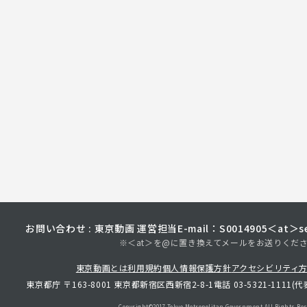
お問い合わせ : 東京動画 運営担当
E-mail：S0014905＜at＞sec
※＜at＞を@に置き換えてメールをお送りくだ
東京動画とは
利用規約
個人情報保護方針
アクセシビリティ
東京都庁 〒163-8001 東京都新宿区西新宿2-8-1
電話 03-5321-1111(代
Copyright©︎2017 Tokyo Metropolitan
Government.All Rights Res