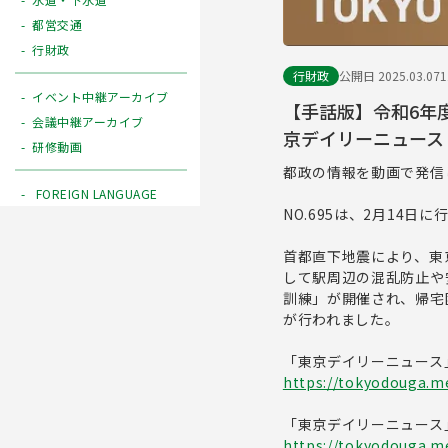
都営交通
行財政
行財政
公開日 2025.03.07
イベント中継アーカイブ
【手話版】令和6年
会議中継アーカイブ
京デイリーニュース N
研修動画
都政の情報を動画で発信
FOREIGN LANGUAGE
NO.695は、2月14
首都直下地震により、東
して駅周辺の混乱防止や
訓練」が開催され、帰宅
が行われました。
「東京デイリーニュース
https://tokyodouga.me
「東京デイリーニュース
https://tokyodouga.met