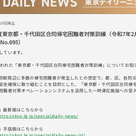
116回再生
度東京都・千代田区合同帰宅困難者対策訓練（令和7年2月
o.695）
しています。
日に行われた「東京都・千代田区合同帰宅困難者対策訓練」についてお知
京駅周辺に多数の帰宅困難者が発生したとの想定で、都、区、各防
安全確保に取り組むことを目的とした、「東京都・千代田区合同帰
困難者対策オペレーションシステムを活用した一時滞在施設への受
」最新版はこちらから
tro.tokyo.lg.jp/special/daily-news/
」手話版はこちらから
ro.tokyo.lg.jp/special/daily-news-jsl/