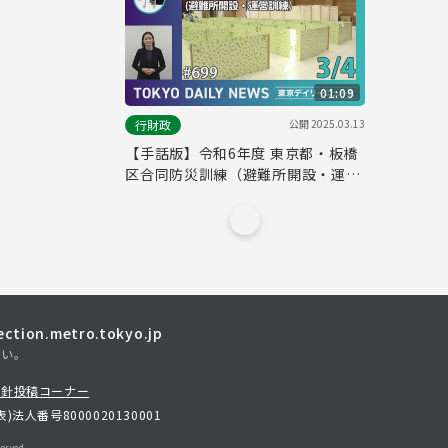
No.759）
01:09
公開
2025.03.13
行財政
【手話版】令和6年度 東京都・板橋
区合同防災訓練（避難所開設・運営
訓練）（令和7年3月4日 東京デイリ
ーニュース No.699）
tion.metro.tokyo.jp
さい。
方針
投稿コーナー
表)
法人番号8000020130001
erved.