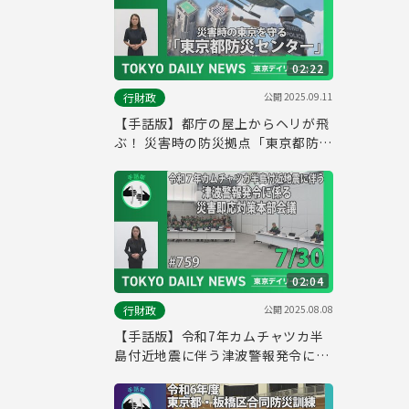
02:22
公開
2025.09.11
行財政
【手話版】都庁の屋上からヘリが飛
ぶ！ 災害時の防災拠点「東京都防災
センター」（令和７年８月28日 東
京デイリーニュース特別版）
02:04
公開
2025.08.08
行財政
【手話版】令和7年カムチャツカ半
島付近地震に伴う津波警報発令に係
る災害即応対策本部会議 （令和７年
７月30日 東京デイリーニュース