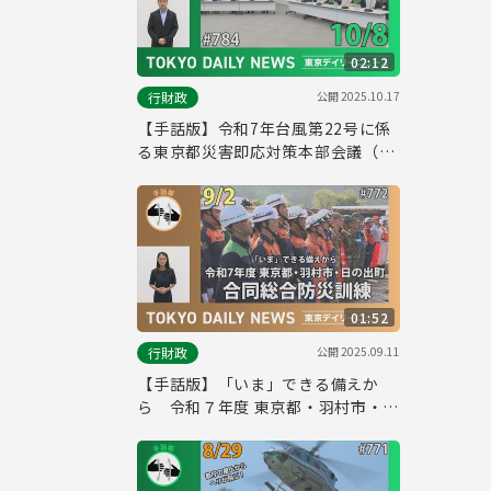
02:12
公開
2025.10.17
行財政
【手話版】令和7年台風第22号に係
る東京都災害即応対策本部会議（令
和7年10月8日 東京デイリーニュー
ス No.784）
01:52
公開
2025.09.11
行財政
【手話版】「いま」できる備えか
ら 令和７年度 東京都・羽村市・日
の出町合同総合防災訓練（令和７年
９月２日 東京デイリーニュース
No.772）