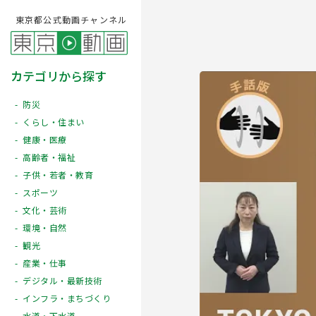
東京都公式動画チャンネル
カテゴリから探す
防災
くらし・住まい
健康・医療
高齢者・福祉
子供・若者・教育
スポーツ
文化・芸術
Play
環境・自然
観光
産業・仕事
デジタル・最新技術
インフラ・まちづくり
水道・下水道