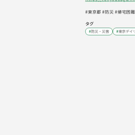
#東京都 #防災 #帰宅困
タグ
#
防災・災害
#
東京デイ