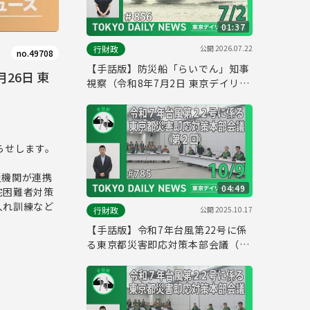
01:37
公開
2026.07.22
行財政
no.49708
【手話版】防災船「らいでん」知事
26日 東
視察（令和8年7月2日 東京デイリー
ニュース No.856）
らせします。
災機関が連携
04:49
宅困難者対策
入れ訓練など
公開
2025.10.17
行財政
【手話版】令和7年台風第22号に係
る東京都災害即応対策本部会議（第
２回）（令和7年10月9日 東京デイ
リーニュース No.785）