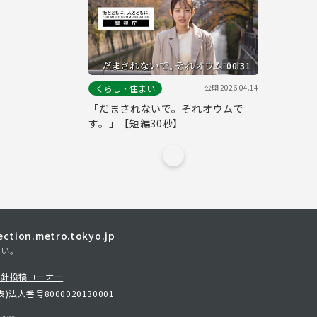
00:31
公開
2026.04.14
くらし・住まい
「だまされないで。それオウムで
す。」【短編30秒】
tion.metro.tokyo.jp
さい。
方針
投稿コーナー
表)
法人番号8000020130001
erved.