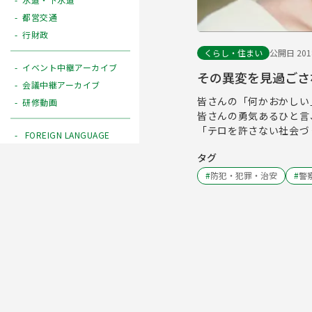
都営交通
行財政
くらし・住まい
公開日 2018
イベント中継アーカイブ
その異変を見過ごさ
会議中継アーカイブ
皆さんの「何かおかしい
研修動画
皆さんの勇気あるひと言
「テロを許さない社会づ
FOREIGN LANGUAGE
タグ
#
防犯・犯罪・治安
#
警