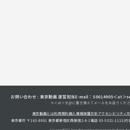
お問い合わせ : 東京動画 運営担当
E-mail：S0014905＜at＞sec
※＜at＞を@に置き換えてメールをお送りくだ
東京動画とは
利用規約
個人情報保護方針
アクセシビリティ
東京都庁 〒163-8001 東京都新宿区西新宿2-8-1
電話 03-5321-1111(代
Copyright©︎2017 Tokyo Metropolitan
Government.All Rights Res