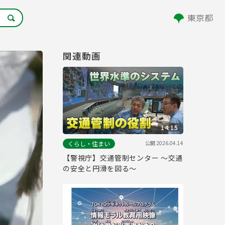
関連動画
14:15
公開
2026.04.14
くらし・住まい
【警視庁】交通管制センター ～交通
の安全と円滑を図る～