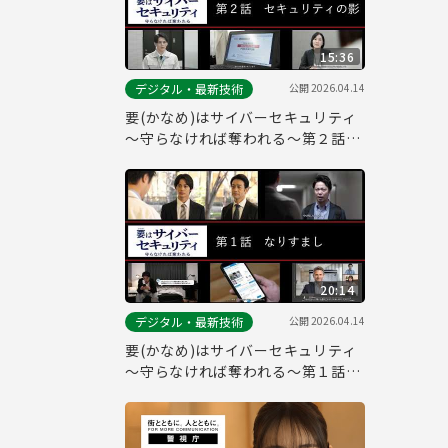
15:36
公開
2026.04.14
デジタル・最新技術
要(かなめ)はサイバーセキュリティ
～守らなければ奪われる～第２話
「セキュリティの影」(システム管
理者向け)
20:14
公開
2026.04.14
デジタル・最新技術
要(かなめ)はサイバーセキュリティ
～守らなければ奪われる～第１話
「なりすまし」(一般社員向け)