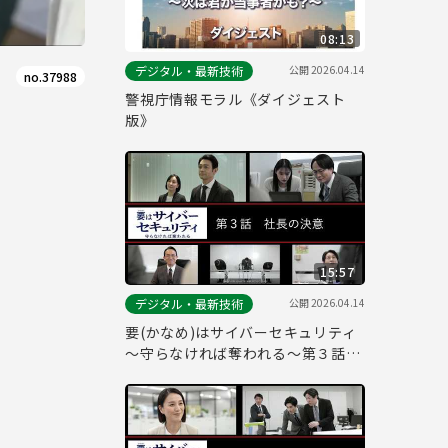
08:13
公開
2026.04.14
デジタル・最新技術
no.37988
警視庁情報モラル《ダイジェスト
版》
15:57
公開
2026.04.14
デジタル・最新技術
要(かなめ)はサイバーセキュリティ
～守らなければ奪われる～第３話
「社長の決意」(経営層向け)