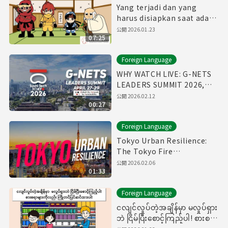
Yang terjadi dan yang
harus disiapkan saat ada
topan atau hujan lebat
公開
2026.01.23
07:25
Foreign Language
WHY WATCH LIVE: G-NETS
LEADERS SUMMIT 2026,
April 27-29
公開
2026.02.12
00:27
Foreign Language
Tokyo Urban Resilience:
The Tokyo Fire
Department Annual Fire
公開
2026.02.06
01:33
Review 2026
Foreign Language
ငလျင်လှုပ်တဲ့အချိန်မှာ မလှုပ်ရှား
ဘဲ ငြိမ်ပြီးစောင့်ကြည့်ပါ! စားစရာ