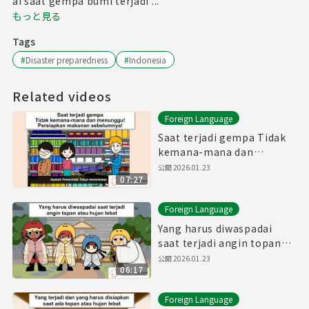
ai saat gempa bumi terjadi ...
もっと見る
Tags
#
Disaster preparedness
#
Indonesia
Related videos
Foreign Language
Saat terjadi gempa Tidak
kemana-mana dan
menunggu! Persiapkan
公開
2026.01.23
07:27
makanan sebelumnya!
Foreign Language
Yang harus diwaspadai
saat terjadi angin topan
atau hujan lebat
公開
2026.01.23
06:17
Foreign Language