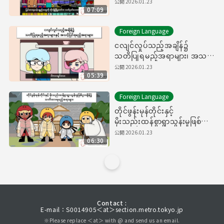
များကိုလည်း ကြိုတင်ပြင်ဆင်
公開
2026.01.23
07:09
ထားပါ!
Foreign Language
ငလျင်လှုပ်သည့်အချိန်၌
သတိပြုရမည့်အရာများ၊ အသင့်
ပြင်ရမည့်အရာများ
公開
2026.01.23
05:39
Foreign Language
တိုင်ဖွန်းမုန်တိုင်းနှင့်
မိုးသည်းထန်စွာရွာသွန်းမှုဖြစ်ပွား
ချိန်၌ သတိထားရမည့်အရာများ
公開
2026.01.23
06:30
Contact :
E-mail：S0014905＜at＞section.metro.tokyo.jp
※Please replace ＜at＞ with @ and send us an email.