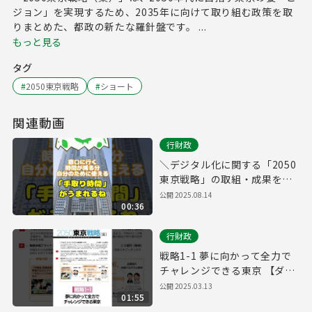
ジョン」を実現するため、2035年に向けて取り組む政策を取
りまとめた、都政の新たな羅針盤です。 ...
もっと見る
タグ
#
2050東京戦略
#
ショート
関連動画
行財政
＼デジタル化に関する「2050
東京戦略」の取組・成果をご
紹介！／
公開
2025.08.14
00:36
行財政
戦略1-1 夢に向かって全力で
チャレンジできる東京 【ダイ
バーシティ】
公開
2025.03.13
01:55