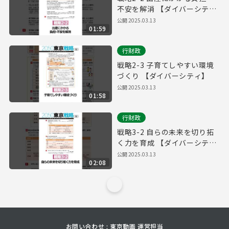
不安を解消 【ダイバーシテ
ィ】
公開
2025.03.13
01:59
行財政
戦略2-3 子育てしやすい環境
づくり 【ダイバーシティ】
公開
2025.03.13
01:58
行財政
戦略3-2 自らの未来を切り拓
く力を育成 【ダイバーシテ
ィ】
公開
2025.03.13
02:08
お問い合わせ : 東京動画 運営担当