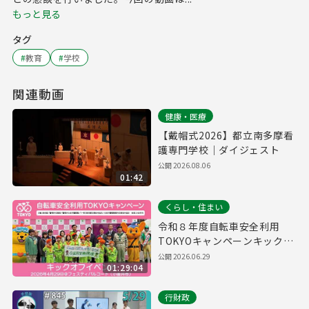
もっと見る
タグ
#
教育
#
学校
関連動画
健康・医療
【戴帽式2026】都立南多摩看
護専門学校｜ダイジェスト
公開
2026.08.06
01:42
くらし・住まい
令和８年度自転車安全利用
TOKYOキャンペーンキックオ
フイベント
公開
2026.06.29
01:29:04
行財政