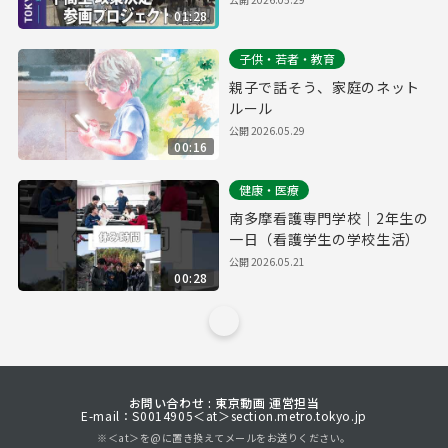
01:28
No.845）
子供・若者・教育
親子で話そう、家庭のネット
ルール
公開
2026.05.29
00:16
健康・医療
南多摩看護専門学校｜2年生の
一日（看護学生の学校生活）
公開
2026.05.21
00:28
お問い合わせ : 東京動画 運営担当
E-mail：S0014905＜at＞section.metro.tokyo.jp
※＜at＞を@に置き換えてメールをお送りください。