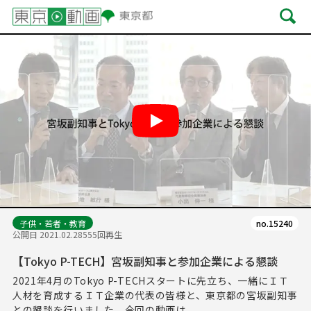
Play
子供・若者・教育
no.15240
公開日 2021.02.28
555回再生
【Tokyo P-TECH】宮坂副知事と参加企業による懇談
2021年4月のTokyo P-TECHスタートに先立ち、一緒にＩＴ
人材を育成するＩＴ企業の代表の皆様と、東京都の宮坂副知事
との懇談を行いました。今回の動画は...