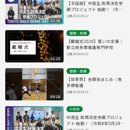
【手話版】中高生 政策決定参
画プロジェクト 始動！（令和
8年5月29日 東京デイリーニュ
公開
2026.06.12
01:26
ース No.845）
健康・医療
【戴帽式2026】誓いの言葉｜
都立南多摩看護専門学校
公開
2026.06.10
01:15
健康・医療
【体育祭】全競技まとめ｜南
多摩看護
公開
2026.06.10
00:18
行財政
中高生 政策決定参画プロジェ
クト 始動！（令和8年5月29日
東京デイリーニュース
公開
2026.05.29