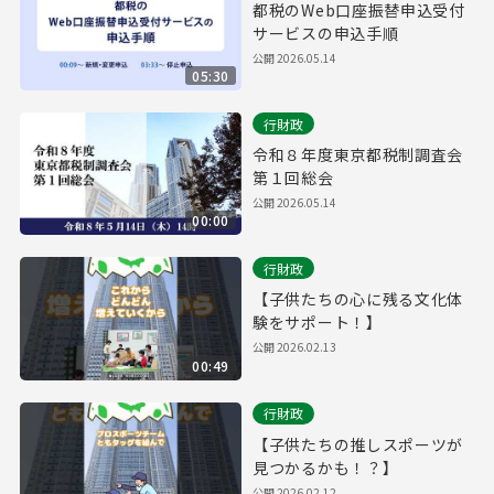
都税のWeb口座振替申込受付
サービスの申込手順
公開
2026.05.14
05:30
行財政
令和８年度東京都税制調査会
第１回総会
公開
2026.05.14
00:00
行財政
【子供たちの心に残る文化体
験をサポート！】
公開
2026.02.13
00:49
行財政
【子供たちの推しスポーツが
見つかるかも！？】
公開
2026.02.12