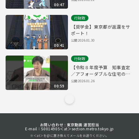
00:47
行財政
【奨学金】東京都が返還をサ
ポート！
公開
2026.01.30
00:41
行財政
【令和８年度予算 知事査定
／アフォーダブルな住宅の提
供】
公開
2026.01.26
00:59
お問い合わせ : 東京動画 運営担当
E-mail：S0014905＜at＞section.metro.tokyo.jp
※＜at＞を@に置き換えてメールをお送りください。