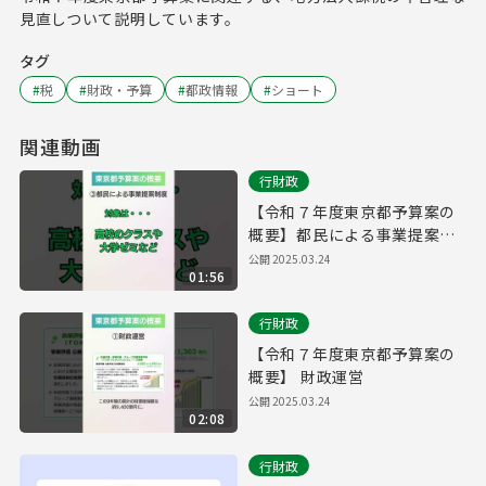
見直しついて説明しています。
タグ
#
税
#
財政・予算
#
都政情報
#
ショート
関連動画
行財政
【令和７年度東京都予算案の
概要】都民による事業提案制
度
公開
2025.03.24
01:56
行財政
【令和７年度東京都予算案の
概要】 財政運営
公開
2025.03.24
02:08
行財政