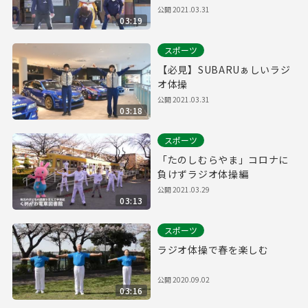
公開
2021.03.31
03:19
スポーツ
【必見】SUBARUぁしいラジ
オ体操
公開
2021.03.31
03:18
スポーツ
「たのしむらやま」コロナに
負けずラジオ体操編
公開
2021.03.29
03:13
スポーツ
ラジオ体操で春を楽しむ
公開
2020.09.02
03:16