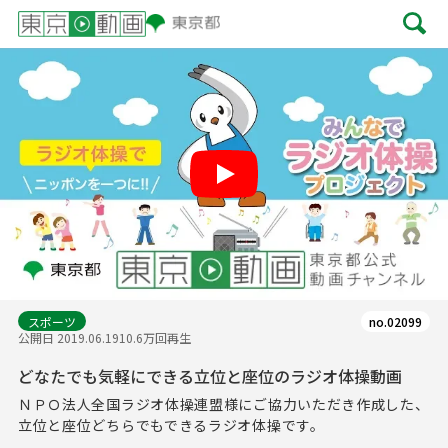
Play
スポーツ
no.02099
公開日 2019.06.19
10.6万回再生
どなたでも気軽にできる立位と座位のラジオ体操動画
ＮＰＯ法人全国ラジオ体操連盟様にご協力いただき作成した、
立位と座位どちらでもできるラジオ体操です。