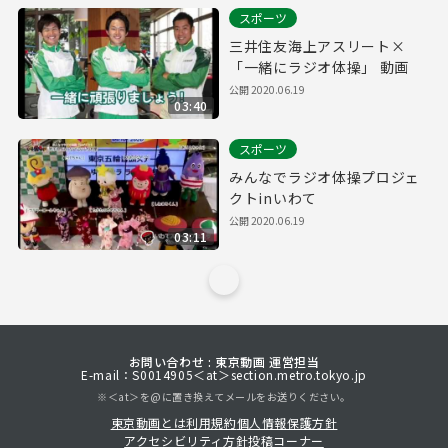
スポーツ
三井住友海上アスリート×
「一緒にラジオ体操」 動画
公開
2020.06.19
03:40
スポーツ
みんなでラジオ体操プロジェ
クトinいわて
公開
2020.06.19
03:11
お問い合わせ : 東京動画 運営担当
E-mail：S0014905＜at＞section.metro.tokyo.jp
※＜at＞を@に置き換えてメールをお送りください。
東京動画とは
利用規約
個人情報保護方針
アクセシビリティ方針
投稿コーナー