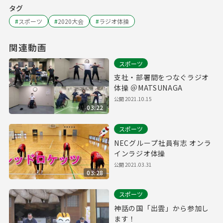
タグ
#
スポーツ
#
2020大会
#
ラジオ体操
関連動画
スポーツ
支社・部署間をつなぐラジオ
体操 ＠MATSUNAGA
公開
2021.10.15
03:22
スポーツ
NECグループ社員有志 オンラ
インラジオ体操
公開
2021.03.31
03:28
スポーツ
神話の国「出雲」から参加し
ます！