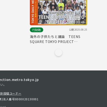
01:49
公開
2025.08.25
行財政
海外の子供たちと議論 TEENS
SQUARE TOKYO PROJECT
2025（令和７年８月25日 東京デイ
リーニュース No.770）
tion.metro.tokyo.jp
さい。
方針
投稿コーナー
表)
法人番号8000020130001
erved.