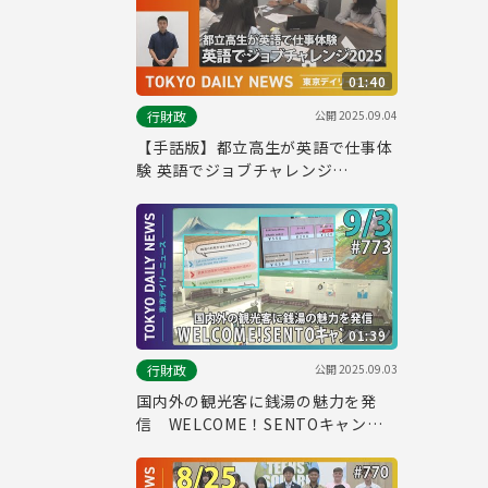
01:40
公開
2025.09.04
行財政
【手話版】都立高生が英語で仕事体
験 英語でジョブチャレンジ
2025（令和７年８月20日 東京デイ
リーニュース No.768）
01:39
公開
2025.09.03
行財政
国内外の観光客に銭湯の魅力を発
信 WELCOME！SENTOキャンペ
ーン（令和７年９月３日 東京デイリ
ーニュース No.773）