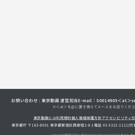
お問い合わせ : 東京動画 運営担当
E-mail：S0014905＜at＞sec
※＜at＞を@に置き換えてメールをお送りくだ
東京動画とは
利用規約
個人情報保護方針
アクセシビリティ
東京都庁 〒163-8001 東京都新宿区西新宿2-8-1
電話 03-5321-1111(代
Copyright©︎2017 Tokyo Metropolitan
Government.All Rights Res