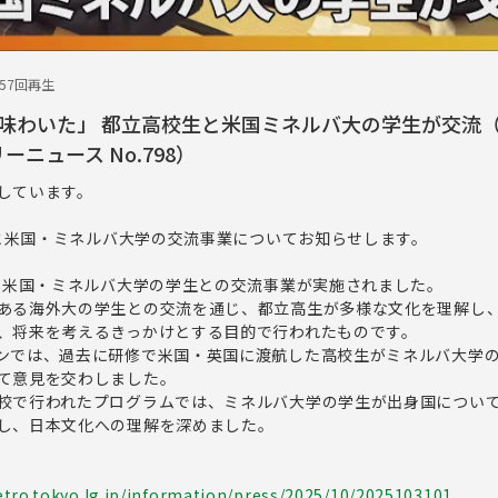
357回再生
味わいた」 都立高校生と米国ミネルバ大の学生が交流
ーニュース No.798）
しています。
生と米国・ミネルバ大学の交流事業についてお知らせします。
生と米国・ミネルバ大学の学生との交流事業が実施されました。
ある海外大の学生との交流を通じ、都立高生が多様な文化を理解し
、将来を考えるきっかけとする目的で行われたものです。
ンでは、過去に研修で米国・英国に渡航した高校生がミネルバ大学
て意見を交わしました。
校で行われたプログラムでは、ミネルバ大学の学生が出身国につい
し、日本文化への理解を深めました。
tro.tokyo.lg.jp/information/press/2025/10/2025103101