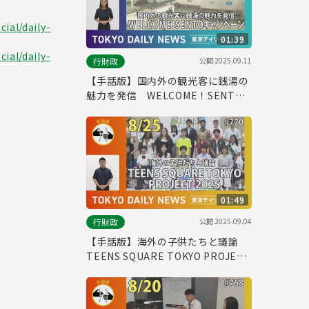
ial/daily-
01:39
ial/daily-
公開
2025.09.11
行財政
【手話版】国内外の観光客に銭湯の
魅力を発信 WELCOME！SENTO
キャンペーン（令和７年９月３日 東
京デイリーニュース No.773）
01:49
公開
2025.09.04
行財政
【手話版】海外の子供たちと議論
TEENS SQUARE TOKYO PROJECT
2025（令和７年８月25日 東京デイ
リーニュース No.770）