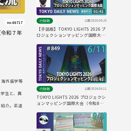
01:41
公開
2026.06.25
行財政
no.66717
【手話版】TOKYO LIGHTS 2026 プ
（令和７年
ロジェクションマッピング国際大会
（令和8年6月11日 東京デイリーニ
ュース No.849）
01:41
、海外留学等
公開
2026.06.11
行財政
の学生と、異
TOKYO LIGHTS 2026 プロジェクシ
ョンマッピング国際大会（令和8年6
て紹介。茶道
月11日 東京デイリーニュース
No.849）