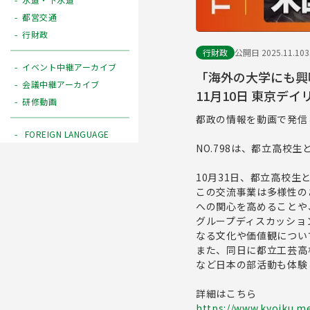
都営交通
行財政
行財政
公開日 2025.11.10
イベント中継アーカイブ
「海外の大学にも興
会議中継アーカイブ
11月10日 東京デイリ
研修動画
都政の情報を動画で発信
FOREIGN LANGUAGE
NO.798は、都立高校
10月31日、都立高校
この交流事業は多様性の
への関心を高めることや
グループディスカッショ
なる文化や価値観につい
また、同日に都立工芸高
など日本の部活動も体験
詳細はこちら
https://www.kyoiku.me