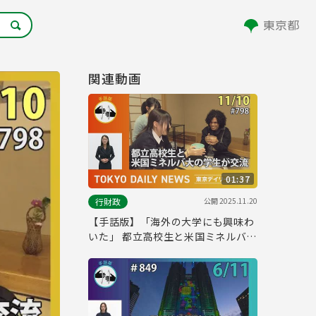
関連動画
01:37
公開
2025.11.20
行財政
【手話版】「海外の大学にも興味わ
いた」 都立高校生と米国ミネルバ大
の学生が交流（令和７年11月10日
東京デイリーニュース No.798）