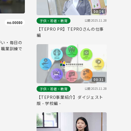
00:16
公開
2025.11.28
子供・若者・教育
no.00080
【TEPRO PR】TEPROさんの仕事
編
がい・毎日の
、職業訓練で
00:31
公開
2025.11.28
子供・若者・教育
【TEPRO事業紹介】ダイジェスト
版 - 学校編 -