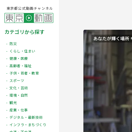
東京都公式動画チャンネル
カテゴリから探す
防災
くらし・住まい
健康・医療
高齢者・福祉
子供・若者・教育
スポーツ
文化・芸術
Play
環境・自然
観光
産業・仕事
デジタル・最新技術
インフラ・まちづくり
水道・下水道