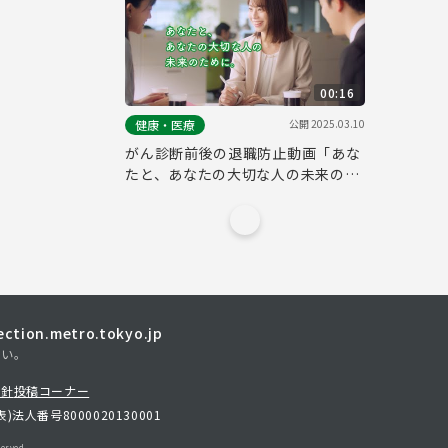
00:16
公開
2025.03.10
健康・医療
がん診断前後の退職防止動画「あな
たと、あなたの大切な人の未来のた
めに。」（15秒版）
tion.metro.tokyo.jp
さい。
方針
投稿コーナー
表)
法人番号8000020130001
erved.