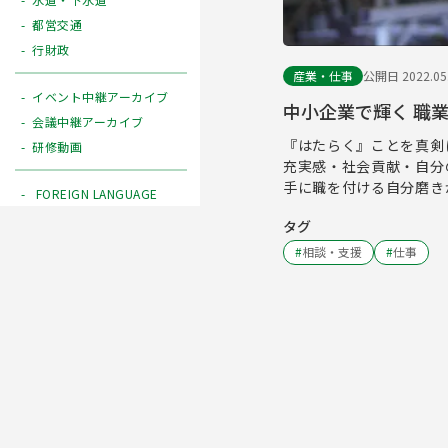
都営交通
行財政
産業・仕事
公開日 2022.05
イベント中継アーカイブ
中小企業で輝く 職
会議中継アーカイブ
『はたらく』ことを真剣
研修動画
充実感・社会貢献・自分
手に職を付ける自分磨き
FOREIGN LANGUAGE
タグ
#
相談・支援
#
仕事