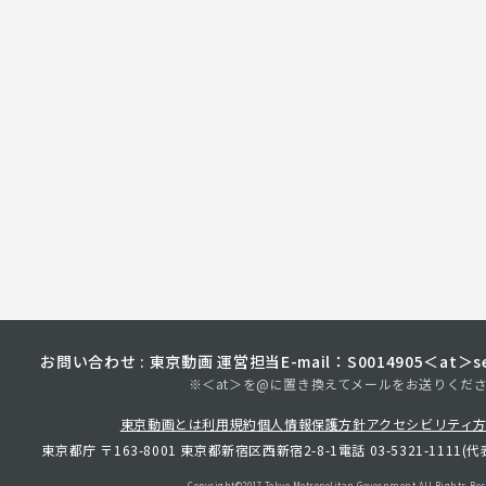
お問い合わせ : 東京動画 運営担当
E-mail：S0014905＜at＞sec
※＜at＞を@に置き換えてメールをお送りくだ
東京動画とは
利用規約
個人情報保護方針
アクセシビリティ
東京都庁 〒163-8001 東京都新宿区西新宿2-8-1
電話 03-5321-1111(代
Copyright©︎2017 Tokyo Metropolitan
Government.All Rights Res