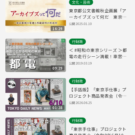
文化・芸術
東京都公文書館秋企画展「ア
ーカイブズって何だ 東京都
域の変遷と所蔵資料の形成
公開
2025.01.10
16:29
史」
行財政
＜ #昭和の東京シリーズ ＞都
電の走行シーン満載！車窓に
広がる昭和の東京 都電（昭和
公開
2019.03.19
09:29
４２年（１９６７年）６月
行財政
【手話版】「東京手仕事」プ
ロジェクト商品発表会（令和8
年6月10日 東京デイリーニュ
公開
2026.06.25
01:28
ース No.848）
行財政
「東京手仕事」プロジェクト