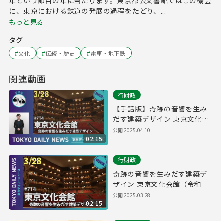
年という節目の年に当たります。東京都公文書館ではこの機会
に、東京における鉄道の発展の過程をたどり、...
もっと見る
タグ
#
文化
#
伝統・歴史
#
電車・地下鉄
関連動画
行財政
【手話版】奇跡の音響を生み
だす建築デザイン 東京文化会
館（令和7年3月28日 東京デイ
公開
2025.04.10
02:15
リーニュース特別版）
行財政
奇跡の音響を生みだす建築デ
ザイン 東京文化会館（令和7
年3月28日 東京デイリーニュ
公開
2025.03.28
02:15
ース特別版）