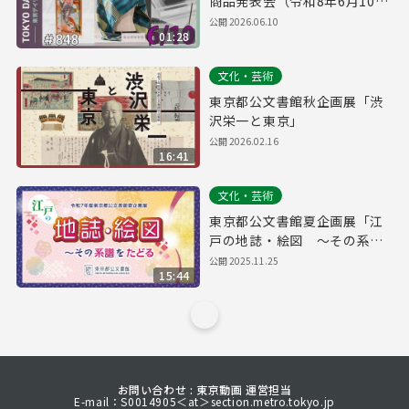
商品発表会（令和8年6月10日
東京デイリーニュース
公開
2026.06.10
01:28
No.848）
文化・芸術
東京都公文書館秋企画展「渋
沢栄一と東京」
公開
2026.02.16
16:41
文化・芸術
東京都公文書館夏企画展「江
戸の地誌・絵図 ～その系譜
をたどる」
公開
2025.11.25
15:44
お問い合わせ : 東京動画 運営担当
E-mail：S0014905＜at＞section.metro.tokyo.jp