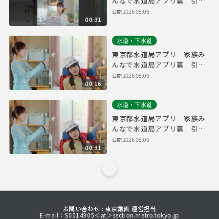
んなで水道局アプリ篇 引っ
越し・防災 縦ver.（３０
公開
2026.08.06
00:31
秒）
水道・下水道
東京都水道局アプリ 家族み
んなで水道局アプリ篇 引っ
越し・防災（１５秒）
公開
2026.08.06
00:16
水道・下水道
東京都水道局アプリ 家族み
んなで水道局アプリ篇 引っ
越し・防災（３０秒）
公開
2026.08.06
00:31
お問い合わせ : 東京動画 運営担当
E-mail：S0014905＜at＞section.metro.tokyo.jp