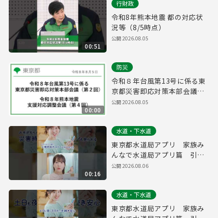
行財政
令和8年熊本地震 都の対応状
況等（8/5時点）
公開
2026.08.05
00:51
防災
令和８年台風第13号に係る東
京都災害即応対策本部会議
（第２回）/ 令和８年熊本地震
公開
2026.08.05
00:00
支援対応調整会議（第４回）
(令和8年8月5日 16時00分～)
水道・下水道
東京都水道局アプリ 家族み
んなで水道局アプリ篇 引っ
越し・防災 縦ver.（１５
公開
2026.08.06
00:16
秒）
水道・下水道
東京都水道局アプリ 家族み