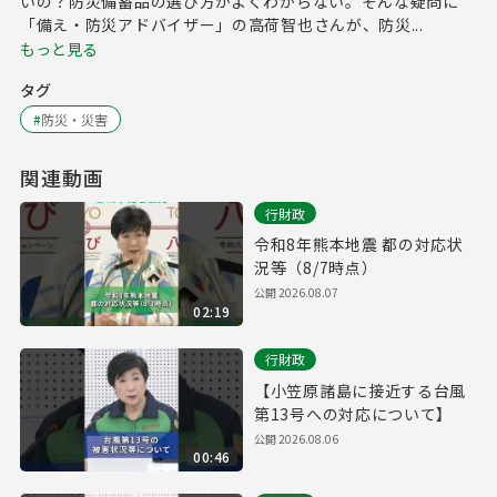
いの？防災備蓄品の選び方がよくわからない。そんな疑問に
「備え・防災アドバイザー」の高荷智也さんが、防災...
もっと見る
タグ
#
防災・災害
関連動画
行財政
令和8年熊本地震 都の対応状
況等（8/7時点）
公開
2026.08.07
02:19
行財政
【小笠原諸島に接近する台風
第13号への対応について】
公開
2026.08.06
00:46