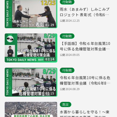
行財政
雨水（あまみず）しみこみプ
ロジェクト 表彰式（令和6年
12月24日 東京デイリーニュー
公開
2024.12.25
01:29
ス No.661）
行財政
【手話版】令和６年台風第10
号に係る危機管理対策会議
（令和6年8月29日 東京デイリ
公開
2024.09.05
02:14
ーニュース No.593）
行財政
令和６年台風第10号に係る危
機管理対策会議（令和6年8月
29日 東京デイリーニュース
公開
2024.08.29
02:15
No.593）
防災
水害から暮らしを守る！～東