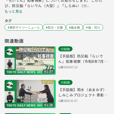
「らいでん」知事視察」についてお知らせします。 このた
び、防災船「らいでん（大型）」「しらぬい（小...
もっと見る
タグ
#
東京デイリーニュース
#
防災・災害
#
風水害
#
海・河川
関連動画
行財政
【手話版】防災船「らいで
ん」知事視察（令和8年7月2
日 東京デイリーニュース
公開
2026.07.22
01:37
No.856）
行財政
【手話版】雨水（あまみず）
しみこみプロジェクト 表彰式
（令和6年12月24日 東京デイ
公開
2025.01.07
01:28
リーニュース No.661）