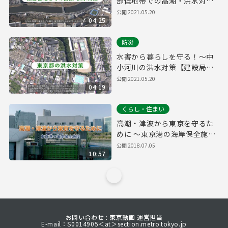
部低地帯での高潮・洪水対策
【建設局】～
公開
2021.05.20
04:25
防災
水害から暮らしを守る！～中
小河川の洪水対策【建設局】
～
公開
2021.05.20
04:19
くらし・住まい
高潮・津波から東京を守るた
めに ～東京港の海岸保全施設
～
公開
2018.07.05
10:57
お問い合わせ : 東京動画 運営担当
E-mail：S0014905＜at＞section.metro.tokyo.jp