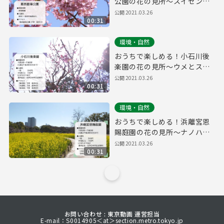
公園の花の見所～スイセンと
カワヅザクラ～
公開
2021.03.26
00:31
環境・自然
おうちで楽しめる！小石川後
楽園の花の見所～ウメとスイ
セン～
公開
2021.03.26
00:31
環境・自然
おうちで楽しめる！浜離宮恩
賜庭園の花の見所～ナノハナ
とウメ～
公開
2021.03.26
00:31
お問い合わせ : 東京動画 運営担当
E-mail：S0014905＜at＞section.metro.tokyo.jp