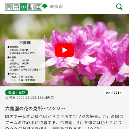
Play
環境・自然
no.87714
公開日 2020.11.15
3,139回再生
六義園の花の見所～ツツジ～
園内で一番高い藤代峠から見下ろすツツジの絶景。江戸の園芸
ブームの中心地に位置する、六義園。4月下旬には色とりどり
のツツジが見頃を迎え、園内を彩ります。ツツジは...