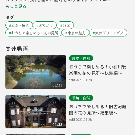
もっと見る
タグ
#
公園・庭園
#
おでかけ
#
23区
#
おうちで楽しめる！花の見所
#
東京の魅力
#
東京グリーンビズ
関連動画
環境・自然
おうちで楽しめる！小石川後
楽園の花の見所～総集編～
公開
2021.04.28
01:33
環境・自然
おうちで楽しめる！旧古河庭
園の花の見所～総集編～
公開
2021.04.28
01:33