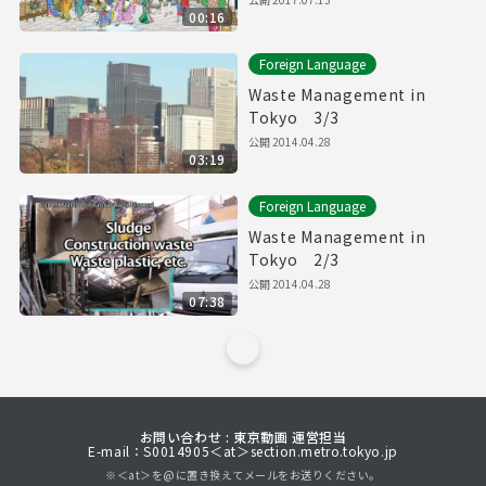
00:16
Foreign Language
Waste Management in
Tokyo 3/3
公開
2014.04.28
03:19
Foreign Language
Waste Management in
Tokyo 2/3
公開
2014.04.28
07:38
お問い合わせ : 東京動画 運営担当
E-mail：S0014905＜at＞section.metro.tokyo.jp
※＜at＞を@に置き換えてメールをお送りください。