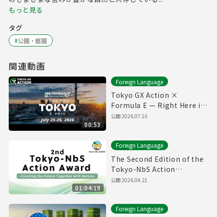
もっと見る
タグ
#
公園・庭園
関連動画
Foreign Language
Tokyo GX Action ×
Formula E — Right Here in
Our City ⚡🏁
公開
2026.07.10
00:53
Foreign Language
The Second Edition of the
Tokyo-NbS Action
Awards(27/1/2026)(with
公開
2026.04.21
01:04:19
English subtitles)
Foreign Language