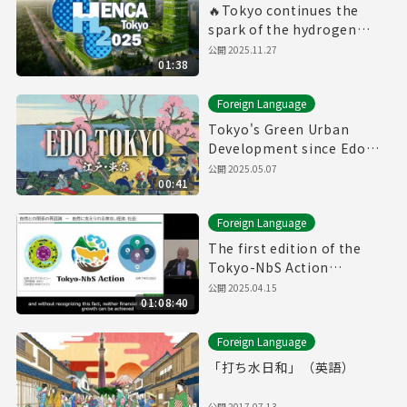
🔥Tokyo continues the
spark of the hydrogen
revolution🚀
公開
2025.11.27
01:38
Foreign Language
Tokyo's Green Urban
Development since Edo
Period
公開
2025.05.07
00:41
Foreign Language
The first edition of the
Tokyo-NbS Action
Awards(12/19/2024)(with
公開
2025.04.15
01:08:40
English subtitles)
Foreign Language
「打ち水日和」（英語）
公開
2017.07.13