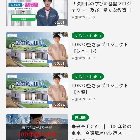
「次世代の学びの基盤プロジ
ェクト」及び「新たな教育の
スタイル」の実施校（仮称）
公開
2026.05.12
01:01
PR
くらし・住まい
TOKYO空き家プロジェクト
【ショート】
公開
2026.04.17
00:31
くらし・住まい
TOKYO空き家プロジェクト
【本編】
公開
2026.04.17
06:22
行財政
未来予測×AI | 100年後の
東京 全環境対応快適スーツ
編
公開
2026.03.30