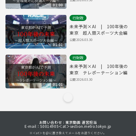
01:00
行財政
未来予測×AI | 100年後の
東京 超人類スポーツ大会編
公開
2026.03.30
01:01
行財政
未来予測×AI | 100年後の
東京 テレポーテーション編
公開
2026.03.30
01:01
お問い合わせ : 東京動画 運営担当
E-mail：S0014905＜at＞section.metro.tokyo.jp
※＜at＞を@に置き換えてメールをお送りください。