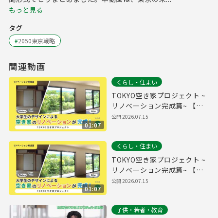
もっと見る
タグ
#
2050東京戦略
関連動画
くらし・住まい
TOKYO空き家プロジェクト ~
リノベーション完成篇~ 【字
幕無し】
公開
2026.07.15
01:07
くらし・住まい
TOKYO空き家プロジェクト ~
リノベーション完成篇~ 【字
幕有り】
公開
2026.07.15
01:07
子供・若者・教育