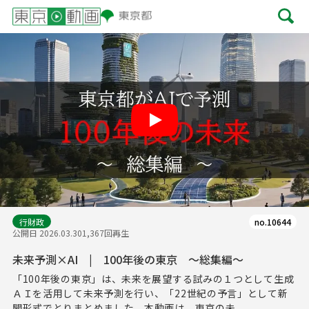
Play
行財政
no.10644
公開日 2026.03.30
1,367回再生
未来予測×AI | 100年後の東京 ～総集編～
「100年後の東京」は、未来を展望する試みの１つとして生成
ＡＩを活用して未来予測を行い、「22世紀の予言」として新
聞形式でとりまとめました。本動画は、東京の未...