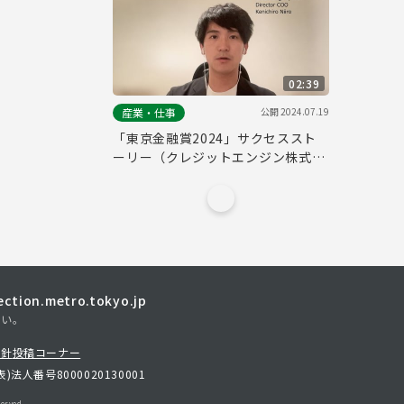
02:39
公開
2024.07.19
産業・仕事
「東京金融賞2024」サクセススト
ーリー（クレジットエンジン株式会
社）/"Tokyo Financial Award
2024" Success Story (Credit
Engine, Inc.)
tion.metro.tokyo.jp
さい。
方針
投稿コーナー
表)
法人番号8000020130001
erved.