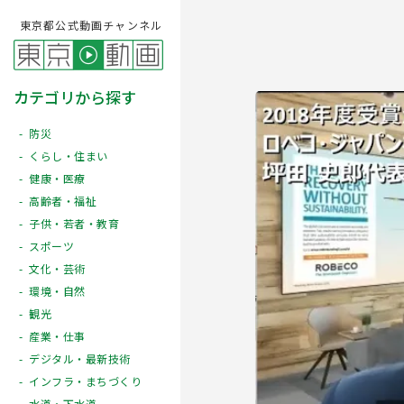
東京都公式動画チャンネル
カテゴリから探す
防災
くらし・住まい
健康・医療
高齢者・福祉
子供・若者・教育
スポーツ
文化・芸術
Play
環境・自然
観光
産業・仕事
デジタル・最新技術
インフラ・まちづくり
水道・下水道