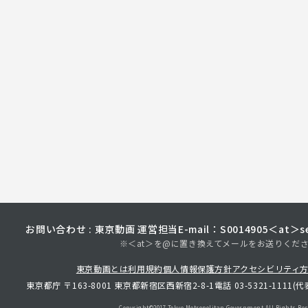
お問い合わせ : 東京動画 運営担当
E-mail：S0014905＜at＞sec
※＜at＞を@に置き換えてメールをお送りくだ
東京動画とは
利用規約
個人情報保護方針
アクセシビリティ
東京都庁 〒163-8001 東京都新宿区西新宿2-8-1
電話 03-5321-1111(代
Copyright©︎2017 Tokyo Metropolitan
Government.All Rights Res