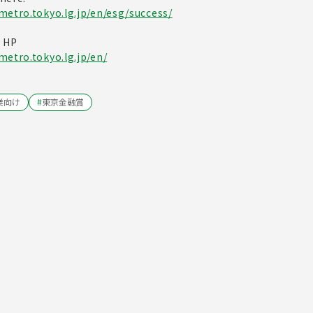
metro.tokyo.lg.jp/en/esg/success/
d HP
metro.tokyo.lg.jp/en/
業向け
#
東京金融賞