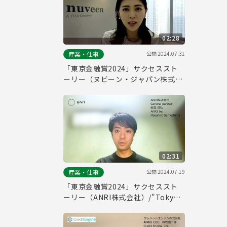
02:28
公開
2024.07.31
産業・仕事
「東京金融賞2024」サクセススト
ーリー（ヌビーン・ジャパン株式会
社）/"Tokyo Financial Award
2024" Success Story (Nuveen
Japan Co.)
02:31
公開
2024.07.19
産業・仕事
「東京金融賞2024」サクセススト
ーリー（ANRI株式会社）/"Tokyo
Financial Award 2024" Success
Story (ANRI, Inc.)