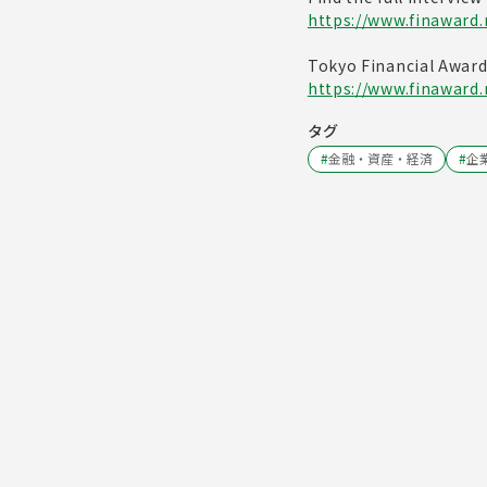
https://www.finaward.
Tokyo Financial Awar
https://www.finaward.
タグ
#
金融・資産・経済
#
企