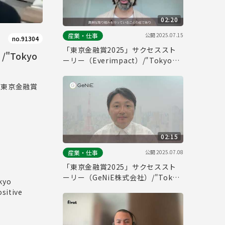
02:20
公開
2025.07.15
産業・仕事
no.91304
「東京金融賞2025」サクセススト
"Tokyo
ーリー（Everimpact）/"Tokyo
Financial Award 2025" Success
Story (Everimpact)
り、東京金融賞
02:15
公開
2025.07.08
産業・仕事
「東京金融賞2025」サクセススト
ーリー（GeNiE株式会社）/"Tokyo
kyo
Financial Award 2025" Success
sitive
Story (GeNiE Inc.)