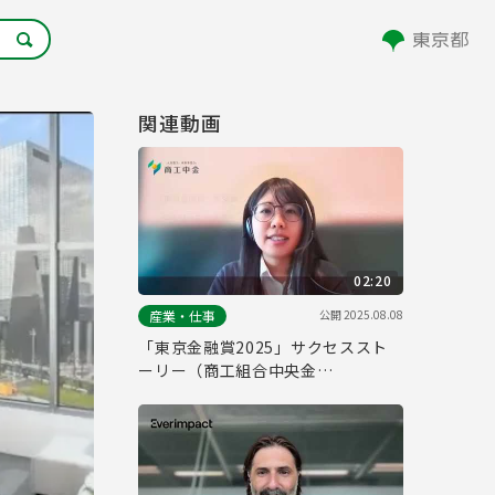
関連動画
02:20
公開
2025.08.08
産業・仕事
「東京金融賞2025」サクセススト
ーリー（商工組合中央金
庫）/"Tokyo Financial Award
2025" Success Story (The Shoko
Chukin Bank)