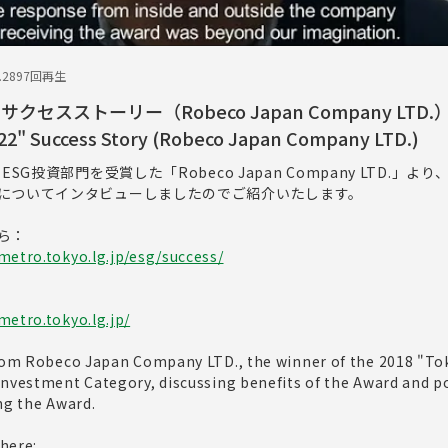
.28
97回再生
クセスストーリー（Robeco Japan Company LTD.）/
022" Success Story (Robeco Japan Company LTD.)
SG投資部門を受賞した「Robeco Japan Company LTD.」よ
についてインタビューしましたのでご紹介いたします。
ら：
metro.tokyo.lg.jp/esg/success/
metro.tokyo.lg.jp/
from Robeco Japan Company LTD., the winner of the 2018 "To
Investment Category, discussing benefits of the Award and po
ng the Award.
 here: