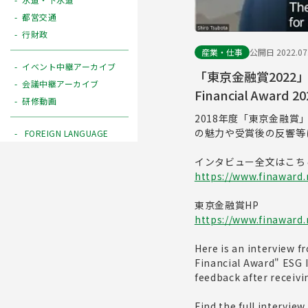
都営交通
行財政
産業・仕事
公開日 2022.07
イベント中継アーカイブ
「東京金融賞2022」サ
会議中継アーカイブ
Financial Award 2
研修動画
2018年度「東京金融賞」E
の魅力や受賞後の反響等
FOREIGN LANGUAGE
インタビュー全文はこち
https://www.finaward.
東京金融賞HP
https://www.finaward.
Here is an interview 
Financial Award" ESG 
feedback after receivi
Find the full interview