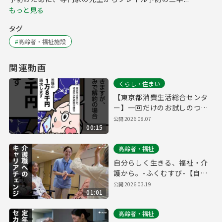
もっと見る
タグ
#
高齢者・福祉施設
関連動画
くらし・住まい
【東京都消費生活総合センタ
ー】一回だけのお試しのつも
りだったのに…定期購入編
公開
2026.08.07
00:15
高齢者・福祉
自分らしく生きる、福祉・介
護から。-ふくむすび-【自分
らしく編_フルver.】
公開
2026.03.19
01:01
高齢者・福祉