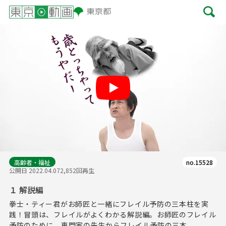
Play
高齢者・福祉
no.15528
公開日 2022.04.07
2,852回再生
１ 解説編
拳士・ティー君がお師匠と一緒にフレイル予防の三本柱を実
践！冒頭は、フレイルがよくわかる解説編。お師匠のフレイル
予防のために、専門家の先生からフレイル予防の三本...