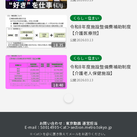
01:01
くらし・住まい
令和8年度施設整備費補助制度
【介護医療院】
公開
2026.03.13
18:35
くらし・住まい
令和8年度施設整備費補助制度
【介護老人保健施設】
公開
2026.03.13
18:40
お問い合わせ : 東京動画 運営担当
E-mail：S0014905＜at＞section.metro.tokyo.jp
※＜at＞を@に置き換えてメールをお送りください。