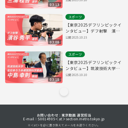
03:13
スポーツ
【東京2025デフリンピックイ
ンタビュー】デフ射撃 濱谷
秀平選手
公開
2025.10.15
03:08
スポーツ
【東京2025デフリンピックイ
ンタビュー】筑波技術大学教
員・全日本ろうあ連盟医科学
公開
2025.10.10
03:18
委員 中島幸則教授
お問い合わせ : 東京動画 運営担当
E-mail：S0014905＜at＞section.metro.tokyo.jp
※＜at＞を@に置き換えてメールをお送りください。