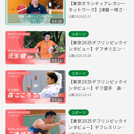
【東京ボランティアレガシー
ネットワーク】[津屋一球さ
ん]デフバスケと出会い、気づ
公開
2026.03.11
03:29
いたこと 「人のためになるこ
とがしたい」
スポーツ
【東京2025デフリンピックイ
ンタビュー】デフオリエンテ
ーリング 児玉健選手
公開
2025.10.28
03:11
スポーツ
【東京2025デフリンピックイ
ンタビュー】デフ空手 森こ
ころ選手
公開
2025.10.23
03:01
スポーツ
【東京2025デフリンピックイ
ンタビュー】デフレスリン
グ 三浦桂吾選手
公開
2025.10.20