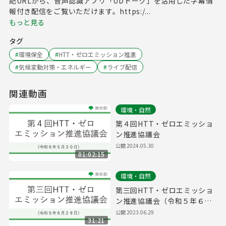
記URLから、音声認識アプリ「UDトーク」を活用した字幕情
報付き配信をご覧いただけます。https:/...
もっと見る
タグ
#
環境保全
#
HTT・ゼロエミッション推進
#
気候変動対策・エネルギー
#
ライブ配信
関連動画
環境・自然
第４回HTT・ゼロエミッショ
ン推進協議会
公開
2024.05.30
01:02:15
環境・自然
第三回HTT・ゼロエミッショ
ン推進協議会（令和５年６月
２９日 １４時００分～）
公開
2023.06.29
31:21