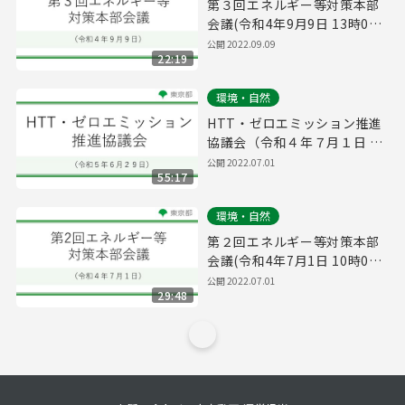
第３回エネルギー等対策本部
会議(令和4年9月9日 13時00
分～)
公開
2022.09.09
22:19
環境・自然
HTT・ゼロエミッション推進
協議会（令和４年７月１日 11
時00分～）
公開
2022.07.01
55:17
環境・自然
第２回エネルギー等対策本部
会議(令和4年7月1日 10時00
分～)
公開
2022.07.01
29:48