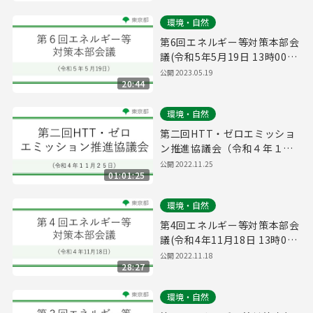
環境・自然
第6回エネルギー等対策本部会
議(令和5年5月19日 13時00分
～)
公開
2023.05.19
20:44
環境・自然
第二回HTT・ゼロエミッショ
ン推進協議会（令和４年１１
月２５日 １１時００分～）
公開
2022.11.25
01:01:25
環境・自然
第4回エネルギー等対策本部会
議(令和4年11月18日 13時00
分～)
公開
2022.11.18
28:27
環境・自然