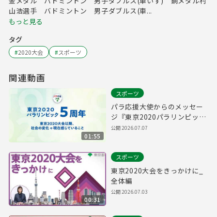
金メダル バドミントン 男子ダブルス(車いす) 銅メダル村
山浩選手 バドミントン 男子ダブルス(車...
もっと見る
タグ
#
2020大会
#
スポーツ
関連動画
スポーツ
パラ応援大使からのメッセー
ジ『東京2020パラリンピック
５周年 ー東京2020大会以
公開
2026.07.07
01:55
降、社会の変化や現在感じて
いることー』
スポーツ
東京2020大会をきっかけに_
全体編
公開
2026.07.03
00:31