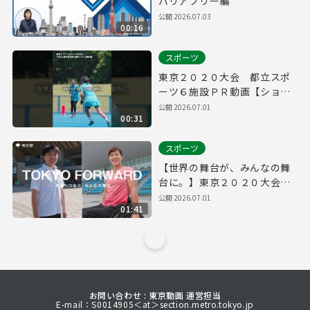
バリアフリー編
公開
2026.07.03
00:16
スポーツ
東京２０２０大会 都立スポ
ーツ６施設ＰＲ動画【ショー
ト】
公開
2026.07.01
00:31
スポーツ
【世界の舞台が、みんなの舞
台に。】東京２０２０大会
都立スポーツ６施設ＰＲ動画
公開
2026.07.01
01:41
お問い合わせ : 東京動画 運営担当
E-mail：S0014905＜at＞section.metro.tokyo.jp