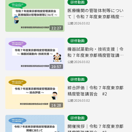
研修動画
医療機関の管理体制等につい
て｜令和７年度東京都精度管
理講習会 #5
公開
2026.03.02
22:27
研修動画
機器試薬動向・技術支援｜令
和７年度東京都精度管理講習
会 #4
公開
2026.03.02
20:57
研修動画
綜合評価｜令和７年度東京都
精度管理講習会 #2
公開
2026.03.02
16:28
研修動画
開催挨拶｜令和７年度東京都