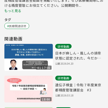
度精度管理講習会動画を掲載いたします。ぜひ医療機関等にお
ける精度管理にお役立てください。公開期間令...
もっと見る
タグ
#
医療関連研修
関連動画
研修動画
日本が麻しん・風しんの排除
状態に認定された、今だから
こそ知っておきたい課題、対
公開
2026.04.20
01:17:55
策、世界の状況について
研修動画
遺伝子検査｜令和７年度東京
都精度管理講習会 #3
公開
2026.03.18
18:00