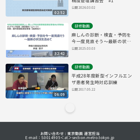
精度管理講習会 #1
公開
2026.03.02
02:52
研修動画
麻しんの診断・検査・予防を
今一度見直そう～最新の状況
を含めて～
公開
2025.03.03
32:42
研修動画
平成28年度新型インフルエン
ザ患者発生時対応訓練
公開
2017.05.22
06:09
お問い合わせ : 東京動画 運営担当
E-mail：S0014905＜at＞section.metro.tokyo.jp