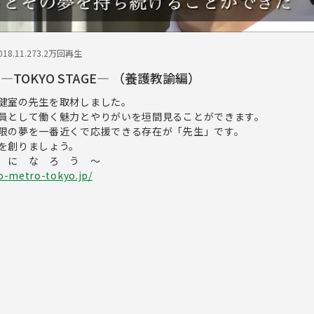
18.11.27
3.2万回再生
TOKYO STAGE― （養護教諭編）
健室の先生を取材しました。
員として働く魅力とやりがいを垣間見ることができます。
限の夢を一番近くで応援できる存在が「先生」です。
を創りましょう。
 に な ろ う ～
o-metro-tokyo.jp/