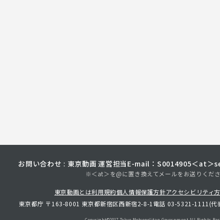
お問い合わせ : 東京動画 運営担当
E-mail：S0014905＜at＞sec
※＜at＞を@に置き換えてメールをお送りくだ
東京動画とは
利用規約
個人情報保護方針
アクセシビリティ
東京都庁 〒163-8001 東京都新宿区西新宿2-8-1
電話 03-5321-1111(代
Copyright©︎2017 Tokyo Metropolitan
Government.All Rights Res