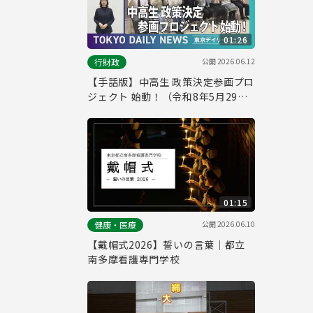
01:26
公開
2026.06.12
行財政
【手話版】中高生 政策決定参画プロ
ジェクト 始動！（令和8年5月29日
東京デイリーニュース No.845）
01:15
公開
2026.06.10
健康・医療
【戴帽式2026】誓いの言葉｜都立
南多摩看護専門学校