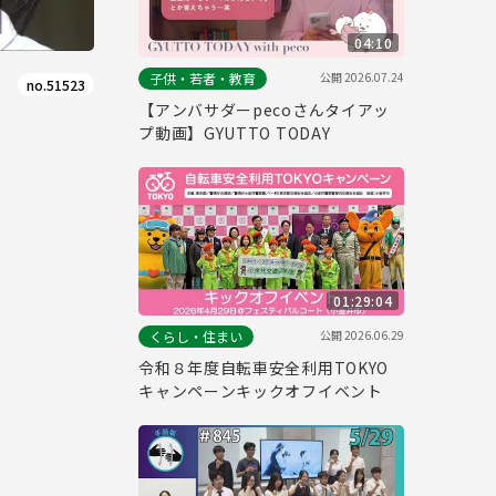
04:10
公開
2026.07.24
子供・若者・教育
no.51523
【アンバサダーpecoさんタイアッ
プ動画】GYUTTO TODAY
01:29:04
公開
2026.06.29
くらし・住まい
令和８年度自転車安全利用TOKYO
キャンペーンキックオフイベント