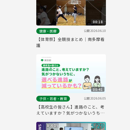
00:18
公開
2026.06.10
健康・医療
【体育祭】全競技まとめ｜南多摩看
護
00:41
公開
2026.06.05
子供・若者・教育
【高校生の皆さん】進路のこと、考
えていますか？気がつかないうち
に、選べる進路が減っているかも？