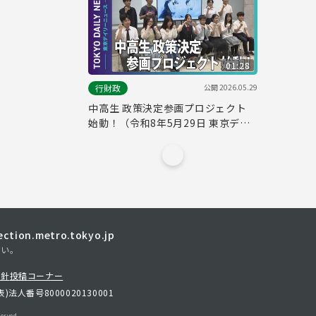
01:28
公開
2026.05.29
行財政
中高生 政策決定参画プロジェクト
始動！（令和8年5月29日 東京デイ
リーニュース No.845）
tion.metro.tokyo.jp
さい。
方針
投稿コーナー
表)
法人番号8000020130001
erved.