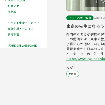
都営交通
行財政
子供・若者・教育
公開日 20
イベント中継アーカイブ
東京の先生になろう ―
会議中継アーカイブ
都内のとある小学校の保
研修動画
この動画では、東京で教
子供たちが抱いている無
FOREIGN LANGUAGE
首都東京から日本の未来
～ 東 京 の 先 生
http://www.kyoinsenk
タグ
#
教育