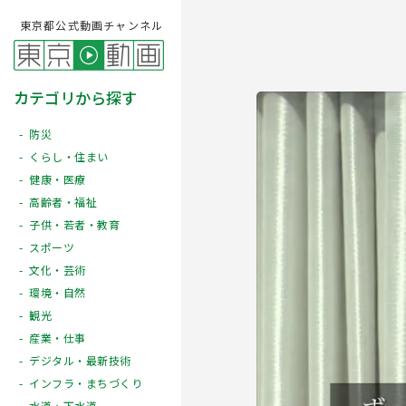
東京都公式動画チャンネル
カテゴリから探す
防災
くらし・住まい
健康・医療
高齢者・福祉
子供・若者・教育
スポーツ
文化・芸術
Play
環境・自然
観光
産業・仕事
デジタル・最新技術
インフラ・まちづくり
水道・下水道