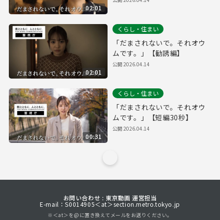
02:01
くらし・住まい
「だまされないで。それオウ
ムです。」【勧誘編】
公開
2026.04.14
02:01
くらし・住まい
「だまされないで。それオウ
ムです。」【短編30秒】
公開
2026.04.14
00:31
お問い合わせ : 東京動画 運営担当
E-mail：S0014905＜at＞section.metro.tokyo.jp
※＜at＞を@に置き換えてメールをお送りください。