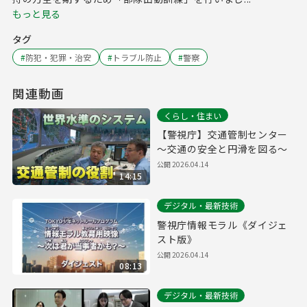
もっと見る
タグ
#
防犯・犯罪・治安
#
トラブル防止
#
警察
関連動画
くらし・住まい
【警視庁】交通管制センター
～交通の安全と円滑を図る～
公開
2026.04.14
14:15
デジタル・最新技術
警視庁情報モラル《ダイジェ
スト版》
公開
2026.04.14
08:13
デジタル・最新技術