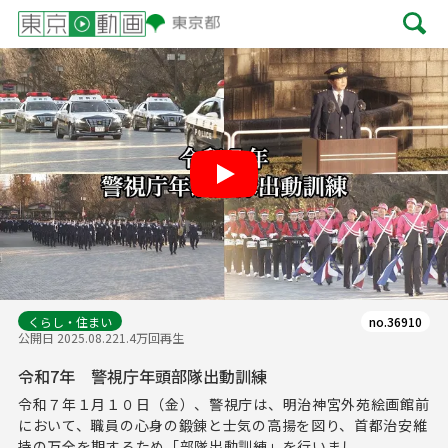
Play
くらし・住まい
no.36910
公開日 2025.08.22
1.4万回再生
令和7年 警視庁年頭部隊出動訓練
令和７年１月１０日（金）、警視庁は、明治神宮外苑絵画館前
において、職員の心身の鍛錬と士気の高揚を図り、首都治安維
持の万全を期するため「部隊出動訓練」を行いまし...