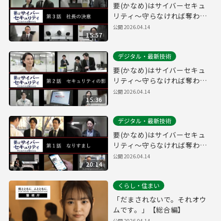
要(かなめ)はサイバーセキュ
リティ～守らなければ奪われ
る～第３話「社長の決意」(経
公開
2026.04.14
15:57
営層向け)
デジタル・最新技術
要(かなめ)はサイバーセキュ
リティ～守らなければ奪われ
る～第２話「セキュリティの
公開
2026.04.14
15:36
影」(システム管理者向け)
デジタル・最新技術
要(かなめ)はサイバーセキュ
リティ～守らなければ奪われ
る～第１話「なりすまし」(一
公開
2026.04.14
20:14
般社員向け)
くらし・住まい
「だまされないで。それオウ
ムです。」【総合編】
公開
2026.04.14