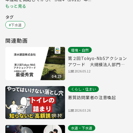
もっと見る
タグ
#
下水道
関連動画
環境・自然
第２回Tokyo-NbSアクション
アワード 大規模法人部門
最優秀賞取組紹介（清水建設
公開
2026.05.12
04:25
株式会社）
くらし・住まい
悪質訪問業者の注意喚起
公開
2026.03.26
00:30
水道・下水道