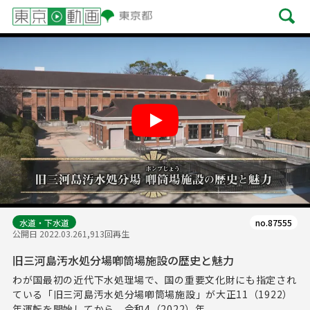
Play
水道・下水道
no.87555
公開日 2022.03.26
1,913回再生
旧三河島汚水処分場喞筒場施設の歴史と魅力
わが国最初の近代下水処理場で、国の重要文化財にも指定され
ている「旧三河島汚水処分場喞筒場施設」が大正11（1922）
年運転を開始してから、令和4（2022）年...