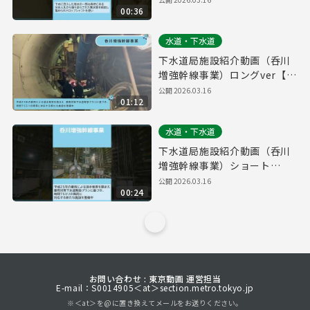
00:36
水道・下水道
下水道局施設紹介動画（呑川
増強幹線事業）ロングver【東
京都下水道局】
公開
2026.03.16
01:12
水道・下水道
下水道局施設紹介動画（呑川
増強幹線事業）ショート
ver【東京都下水道局】
公開
2026.03.16
00:24
お問い合わせ : 東京動画 運営担当
E-mail：S0014905＜at＞section.metro.tokyo.jp
※＜at＞を@に置き換えてメールをお送りください。