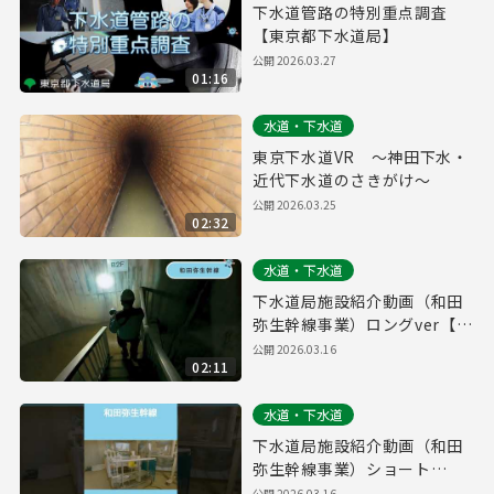
下水道管路の特別重点調査
【東京都下水道局】
公開
2026.03.27
01:16
水道・下水道
東京下水道VR ～神田下水・
近代下水道のさきがけ～
公開
2026.03.25
02:32
水道・下水道
下水道局施設紹介動画（和田
弥生幹線事業）ロングver【東
京都下水道局】
公開
2026.03.16
02:11
水道・下水道
下水道局施設紹介動画（和田
弥生幹線事業）ショート
ver【東京都下水道局】
公開
2026.03.16