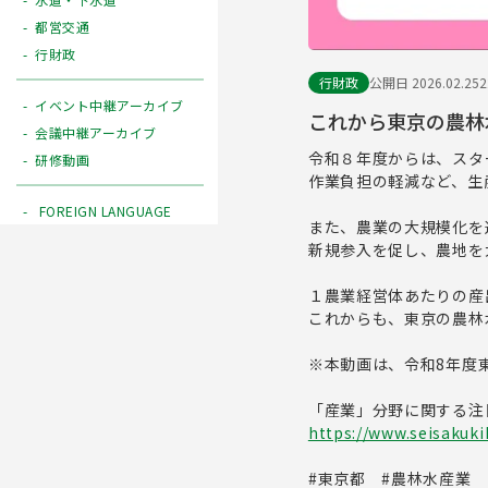
都営交通
行財政
行財政
公開日 2026.02.25
イベント中継アーカイブ
これから東京の農林
会議中継アーカイブ
令和８年度からは、スタ
研修動画
作業負担の軽減など、生
FOREIGN LANGUAGE
また、農業の大規模化を
新規参入を促し、農地を
１農業経営体あたりの産出
これからも、東京の農林
※本動画は、令和8年度
「産業」分野に関する注
https://www.seisakuki
#東京都 #農林水産業