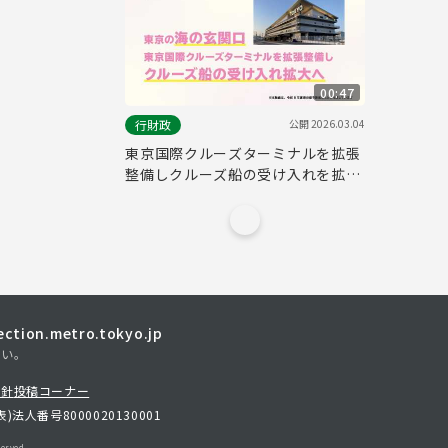
00:47
公開
2026.03.04
行財政
東京国際クルーズターミナルを拡張
整備しクルーズ船の受け入れを拡大
へ
tion.metro.tokyo.jp
さい。
方針
投稿コーナー
表)
法人番号8000020130001
erved.