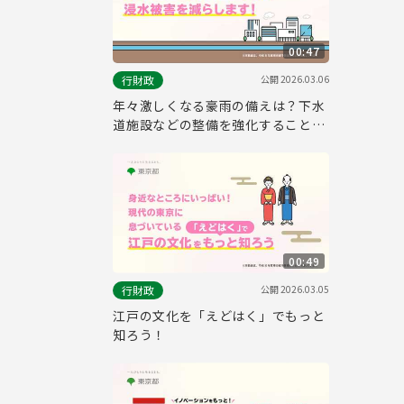
00:47
公開
2026.03.06
行財政
年々激しくなる豪雨の備えは？下水
道施設などの整備を強化することで
浸水被害を減らします！
00:49
公開
2026.03.05
行財政
江戸の文化を「えどはく」でもっと
知ろう！