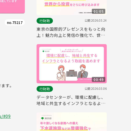
01:05
公開
2026.03.24
行財政
no.75217
東京の国際的プレゼンスをもっと向
上！魅力向上と発信の強化で、世界
から投資をさらに呼び込みます。
。
00:49
きます。
公開
2026.03.06
行財政
データセンターが、環境に配慮し、
地域と共生するインフラとなるよ
う、取組を進めます。
u/#09