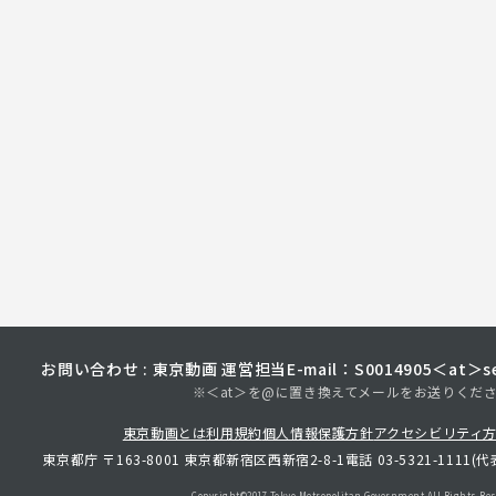
お問い合わせ : 東京動画 運営担当
E-mail：S0014905＜at＞sec
※＜at＞を@に置き換えてメールをお送りくだ
東京動画とは
利用規約
個人情報保護方針
アクセシビリティ
東京都庁 〒163-8001 東京都新宿区西新宿2-8-1
電話 03-5321-1111(代
Copyright©︎2017 Tokyo Metropolitan
Government.All Rights Res