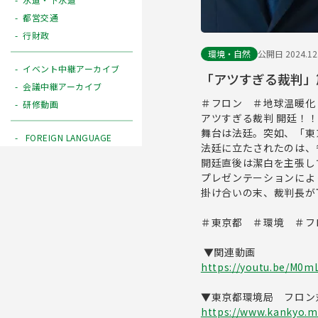
都営交通
行財政
環境・自然
公開日 2024.12
イベント中継アーカイブ
「アツすぎる裁判」篇
会議中継アーカイブ
＃フロン ＃地球温暖
研修動画
アツすぎる裁判 開廷！
舞台は法廷。突如、「東
FOREIGN LANGUAGE
法廷に立たされたのは、
開廷直後は潔白を主張し
プレゼンテーションによ
掛け合いの末、裁判長が下
＃東京都 ＃環境 ＃フ
▼関連動画
https://youtu.be/M0m
▼東京都環境局 フロン
https://www.kankyo.me