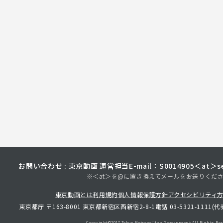
お問い合わせ : 東京動画 運営担当
E-mail：S0014905＜at＞sec
※＜at＞を@に置き換えてメールをお送りくだ
東京動画とは
利用規約
個人情報保護方針
アクセシビリティ
東京都庁 〒163-8001 東京都新宿区西新宿2-8-1
電話 03-5321-1111(代
Copyright©︎2017 Tokyo Metropolitan
Government.All Rights Res