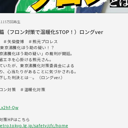
.11
5万回再生
（フロン対策で温暖化STOP！）ロングver
化 ＃矢柴俊博 ＃熊元プロレス
！東京沸騰化ほう助の疑い！？
京沸騰化ほう助の疑い」の裁判が開廷。
省エネを心掛ける熊元さん。
ていたが、東京沸騰化対策委員会による
り、心当たりがあることに気づかされる。
した判決とは…。（ロングver.）
ロン対策 ＃温暖化対策
Lx2hf-Qw
対策HPはこちら
tro.tokyo.lg.jp/safety/cfc/home