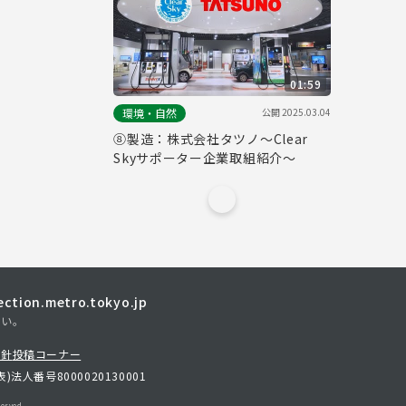
01:59
公開
2025.03.04
環境・自然
⑧製造：株式会社タツノ～Clear
Skyサポーター企業取組紹介～
tion.metro.tokyo.jp
さい。
方針
投稿コーナー
表)
法人番号8000020130001
erved.