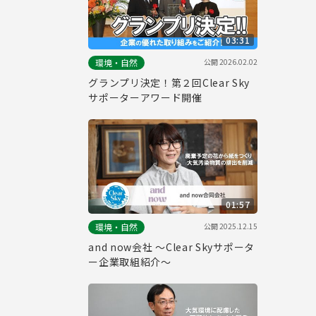
03:31
公開
2026.02.02
環境・自然
グランプリ決定！第２回Clear Sky
サポーターアワード開催
01:57
公開
2025.12.15
環境・自然
and now会社 ～Clear Skyサポータ
ー企業取組紹介～