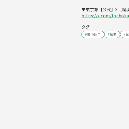
▼東京都【公式】X（環
https://x.com/tochok
タグ
#
環境保全
#
気象
#
気