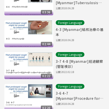
[Myanmar]Tuberculosis
Germ Examination.
公開
2018.06.28
03:36
Foreign Language
4-3 [Myanmar]結核治療の基
本
公開
2018.06.28
02:44
Foreign Language
3-7 4-8 [Myanmar]経過観察
(管理検診）
公開
2022.02.18
02:22
Foreign Language
3-6 4-7
[Myanmar]Procedure for
the Medical Expenses
公開
2018.06.28
02:20
Public Funding Policy.