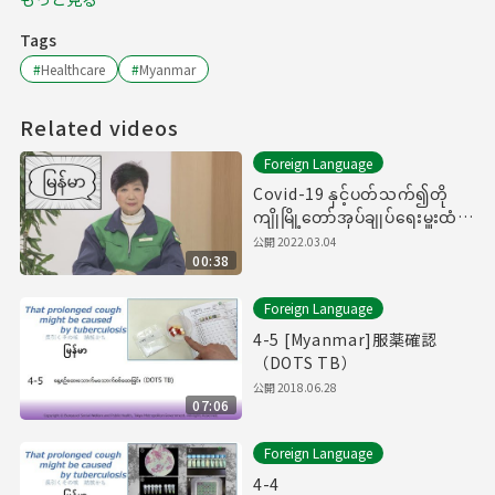
Tags
#
Healthcare
#
Myanmar
Related videos
Foreign Language
Covid-19 နှင့်ပတ်သက်၍တို
ကျိုမြို့တော်အုပ်ချုပ်ရေးမှူးထံမှ
အမှာစကား（新型コロナウイル
公開
2022.03.04
00:38
スに関する知事メッセージ
（ミャンマー語編））
Foreign Language
4-5 [Myanmar]服薬確認
（DOTS TB）
公開
2018.06.28
07:06
Foreign Language
4-4