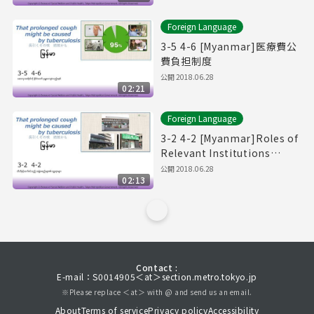
Foreign Language
3-5 4-6 [Myanmar]医療費公
費負担制度
公開
2018.06.28
02:21
Foreign Language
3-2 4-2 [Myanmar]Roles of
Relevant Institutions
Regarding Tuberculosis.
公開
2018.06.28
02:13
Contact :
E-mail：S0014905＜at＞section.metro.tokyo.jp
※Please replace ＜at＞ with @ and send us an email.
About
Terms of service
Privacy policy
Accessibility