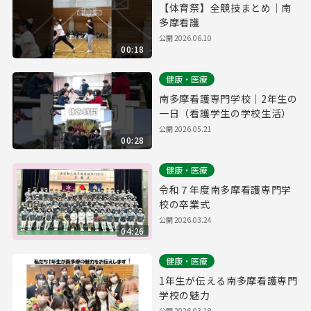
【体育祭】全競技まとめ｜南
多摩看護
公開
2026.06.10
00:18
健康・医療
南多摩看護専門学校｜2年生の
一日（看護学生の学校生活）
公開
2026.05.21
00:28
健康・医療
令和７年度南多摩看護専門学
校の卒業式
公開
2026.03.24
04:26
健康・医療
1年生が伝える南多摩看護専門
学校の魅力
公開
2026.03.18