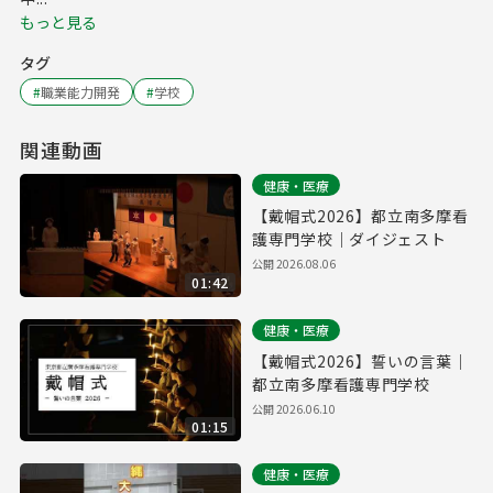
もっと見る
タグ
#
職業能力開発
#
学校
関連動画
健康・医療
【戴帽式2026】都立南多摩看
護専門学校｜ダイジェスト
公開
2026.08.06
01:42
健康・医療
【戴帽式2026】誓いの言葉｜
都立南多摩看護専門学校
公開
2026.06.10
01:15
健康・医療