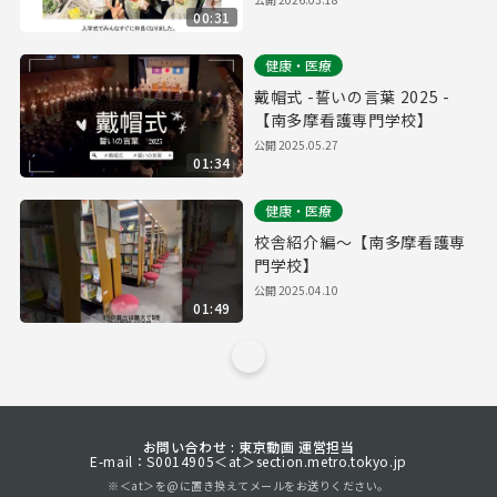
00:31
健康・医療
戴帽式 -誓いの言葉 2025 -
【南多摩看護専門学校】
公開
2025.05.27
01:34
健康・医療
校舎紹介編～【南多摩看護専
門学校】
公開
2025.04.10
01:49
お問い合わせ : 東京動画 運営担当
E-mail：S0014905＜at＞section.metro.tokyo.jp
※＜at＞を@に置き換えてメールをお送りください。