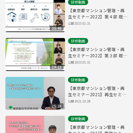
研修動画
【東京都マンション管理・再
生セミナー2022】第４部 既存
マンションでのEV充電器の導
公開
2023.01.31
30:49
入運用
研修動画
【東京都マンション管理・再
生セミナー2022】第３部 既存
マンションにおける省エネ対
公開
2023.01.31
29:22
策実例
研修動画
【東京都マンション管理・再
生セミナー2021】再生セミナ
ー「改修によるマンション再
公開
2021.10.28
25:28
生～省エネ窓サッシ改修につ
いて～」
研修動画
【東京都マンション管理・再