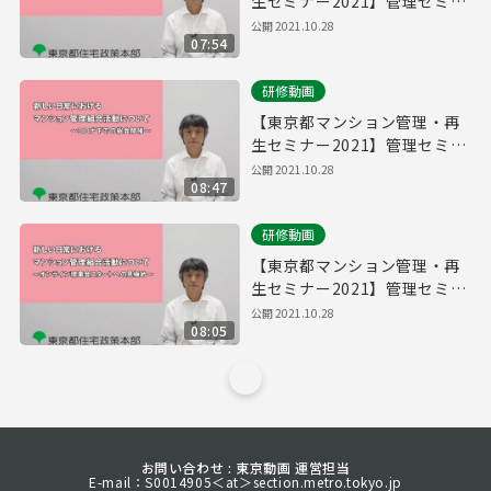
生セミナー2021】管理セミナ
ー「新しい日常におけるマン
公開
2021.10.28
07:54
ション管理組合活動について
～コロナ下での大規模修繕
研修動画
～」
【東京都マンション管理・再
生セミナー2021】管理セミナ
ー「新しい日常におけるマン
公開
2021.10.28
08:47
ション管理組合活動について
～コロナ下での総会開催～」
研修動画
【東京都マンション管理・再
生セミナー2021】管理セミナ
ー「新しい日常におけるマン
公開
2021.10.28
08:05
ション管理組合活動について
～オンライン理事会スタート
への見極め～」
お問い合わせ : 東京動画 運営担当
E-mail：S0014905＜at＞section.metro.tokyo.jp