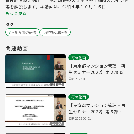
管理計画認定制度」。認定取得のメリットや申請時のポイント
等を解説します。本動画は、令和４年１０月１５日...
もっと見る
タグ
#
不動産関連研修
#
建物管理研修
関連動画
研修動画
【東京都マンション管理・再
生セミナー2022】第２部 既存
マンション省エネ改修のご提
公開
2023.01.31
31:12
案
研修動画
【東京都マンション管理・再
生セミナー2022】第５部
2050年カーボンニュートラル
公開
2023.01.31
10:53
に向けた太陽光発電協会の取
組