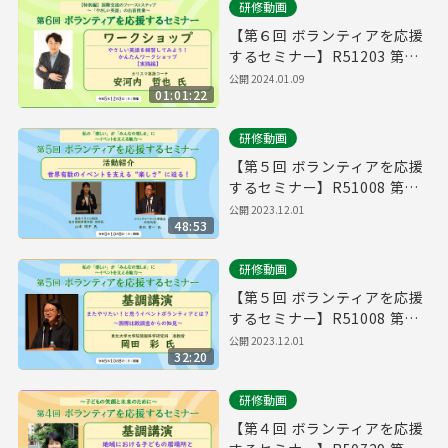
研修動画
【第６回 ボランティアを応援
するセミナー】R51203 第２
部 ワークショップ
公開
2024.01.09
01:01:22
研修動画
【第５回 ボランティアを応援
するセミナー】R51008 第２
部 活動紹介
公開
2023.12.01
48:53
研修動画
【第５回 ボランティアを応援
するセミナー】R51008 第１
部 基調講演
公開
2023.12.01
32:20
研修動画
【第４回 ボランティアを応援