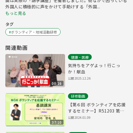
画は実際の「語学講座」を撮影しました。街なかで困っている
外国人に積極的に声をかけて手助けする「外国...
もっと見る
タグ
#
ボランティア・地域活動研修
関連動画
健康・医療
気持ちをアゲよっ！行こっ
か！献血
公開
2025.12.26
00:16
研修動画
【第６回 ボランティアを応援
するセミナー】R51203 第１
部 基調講演
公開
2024.01.09
37:10