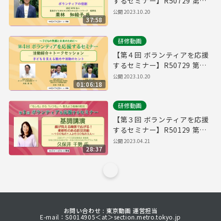
するセミナー】R50729 第１
部 基調講演
公開
2023.10.20
37:58
研修動画
【第４回 ボランティアを応援
するセミナー】R50729 第２
部 活動紹介・トークセッショ
公開
2023.10.20
01:06:18
ン
研修動画
【第３回 ボランティアを応援
するセミナー】R50129 第１
部 基調講演
公開
2023.04.21
28:37
お問い合わせ : 東京動画 運営担当
E-mail：S0014905＜at＞section.metro.tokyo.jp