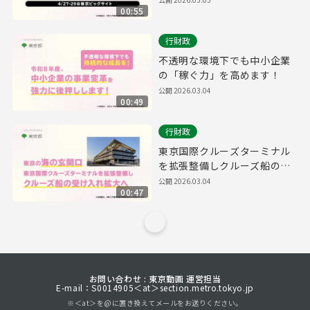
00:55
行財政
不透明な環境下でも中小企業
の「稼ぐ力」を高めます！
公開
2026.03.04
00:49
行財政
東京国際クルーズターミナル
を拡張整備しクルーズ船の受
け入れを拡大へ
公開
2026.03.04
00:47
お問い合わせ : 東京動画 運営担当
E-mail：S0014905＜at＞section.metro.tokyo.jp
※＜at＞を@に置き換えてメールをお送りください。