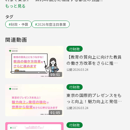
もっと見る
タグ
#
財政・予算
#
2026年度注目事業
関連動画
行財政
【教育の質向上に向けた教員
の働き方改革をさらに推
進！】
公開
2026.03.24
00:51
行財政
東京の国際的プレゼンスをも
っと向上！魅力向上と発信の
強化で、世界から投資をさら
公開
2026.03.24
01:05
に呼び込みます。
行財政