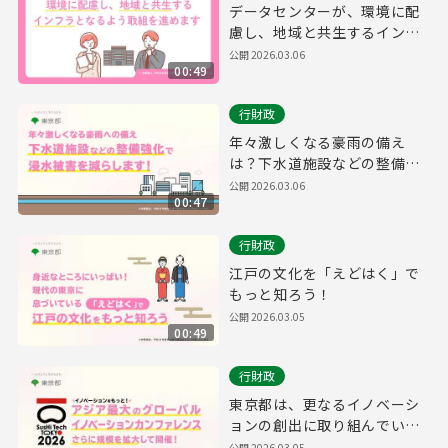
データセンターが、環境に配
慮し、地域と共生するインフ
ラとなるよう、取組を進めま
公開
2026.03.06
00:49
す。
行財政
年々激しくなる豪雨の備え
は？下水道施設などの整備を
強化することで浸水被害を減
公開
2026.03.06
00:47
らします！
行財政
江戸の文化を「えどはく」で
もっと知ろう！
公開
2026.03.05
00:49
行財政
東京都は、更なるイノベーシ
ョンの創出に取り組んでいき
ます​！
公開
2026.03.05