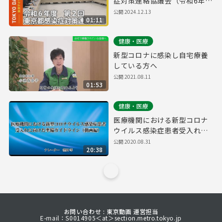
症対策連絡協議会（令和6年
12月13日 東京デイリーニュー
公開
2024.12.13
01:11
ス No.654）
健康・医療
新型コロナに感染し自宅療養
している方へ
公開
2021.08.11
01:53
健康・医療
医療機関における新型コロナ
ウイルス感染症患者受入れに
向けた準備ガイドライン
公開
2020.08.31
20:38
お問い合わせ : 東京動画 運営担当
E-mail：S0014905＜at＞section.metro.tokyo.jp