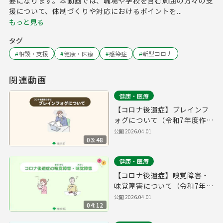
要になります。本動画では、職場や学校を含む周囲の方々の支
援について、体制づくりや対応におけるポイントを...
もっと見る
タグ
#
相談・支援
#
健康・医療
#
感染症
#
新型コロナ
関連動画
健康・医療
【コロナ後遺症】ブレインフ
ォグについて（令和7年度作
成）
公開
2026.04.01
03:48
健康・医療
【コロナ後遺症】嗅覚障害・
味覚障害について（令和7年度
作成）
公開
2026.04.01
04:12