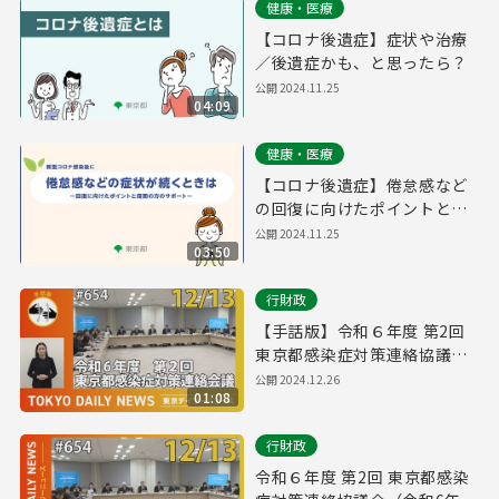
健康・医療
【コロナ後遺症】症状や治療
／後遺症かも、と思ったら？
公開
2024.11.25
04:09
健康・医療
【コロナ後遺症】倦怠感など
の回復に向けたポイントと周
囲の方のサポート
公開
2024.11.25
03:50
行財政
【手話版】令和６年度 第2回
東京都感染症対策連絡協議会
（令和6年12月13日 東京デイ
公開
2024.12.26
01:08
リーニュース No.654）
行財政
令和６年度 第2回 東京都感染