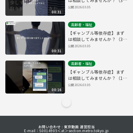
は相談してみませんか？（30
秒・縦動画ver.）
公開
2026.03.05
00:31
高齢者・福祉
【ギャンブル等依存症】まず
は相談してみませんか？（30
秒・横動画ver.）
公開
2026.03.05
00:31
高齢者・福祉
【ギャンブル等依存症】まず
は相談してみませんか？（15
秒・縦動画ver.）
公開
2026.03.05
00:16
お問い合わせ : 東京動画 運営担当
E-mail：S0014905＜at＞section.metro.tokyo.jp