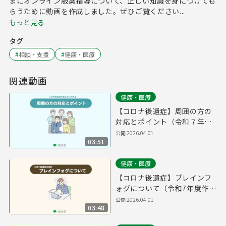
まにオンライン服薬指導について、正しい知識を身につけても
らうために動画を作成しました。ぜひご覧ください...
もっと見る
タグ
#
相談・支援
#
健康・医療
関連動画
健康・医療
【コロナ後遺症】周囲の方の
対応とポイント（令和７年度
作成）
公開
2026.04.01
03:51
健康・医療
【コロナ後遺症】ブレインフ
ォグについて（令和7年度作
成）
公開
2026.04.01
03:48