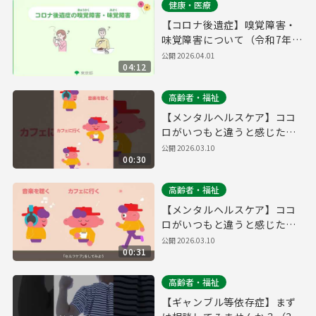
健康・医療
【コロナ後遺症】嗅覚障害・
味覚障害について（令和7年度
作成）
公開
2026.04.01
04:12
高齢者・福祉
【メンタルヘルスケア】ココ
ロがいつもと違うと感じた
ら、専門家に相談してみませ
公開
2026.03.10
00:30
んか？（縦動画ver.）
高齢者・福祉
【メンタルヘルスケア】ココ
ロがいつもと違うと感じた
ら、専門家に相談してみませ
公開
2026.03.10
00:31
んか？（横動画ver.）
高齢者・福祉
【ギャンブル等依存症】まず