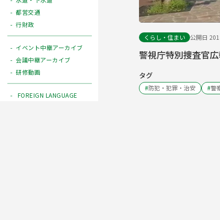
都営交通
行財政
くらし・住まい
公開日 2018
イベント中継アーカイブ
警視庁特別捜査官広報
会議中継アーカイブ
研修動画
タグ
#
防犯・犯罪・治安
#
警
FOREIGN LANGUAGE