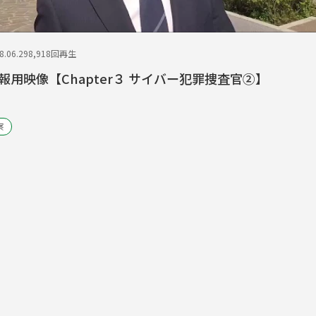
.06.29
8,918回再生
用映像【Chapter３ サイバー犯罪捜査官②】
察