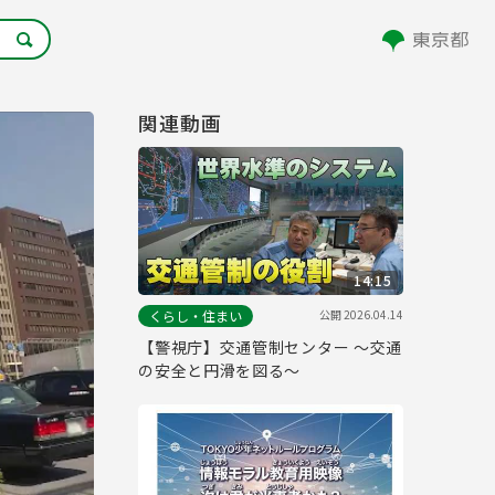
関連動画
14:15
公開
2026.04.14
くらし・住まい
【警視庁】交通管制センター ～交通
の安全と円滑を図る～