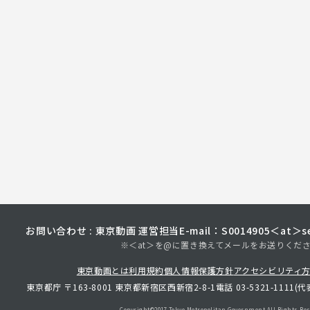
お問い合わせ : 東京動画 運営担当
E-mail：S0014905＜at＞sec
※＜at＞を@に置き換えてメールをお送りくだ
東京動画とは
利用規約
個人情報保護方針
アクセシビリティ
東京都庁 〒163-8001 東京都新宿区西新宿2-8-1
電話 03-5321-1111(代
Copyright©︎2017 Tokyo Metropolitan
Government.All Rights Res