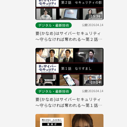
15:36
公開
2026.04.14
デジタル・最新技術
要(かなめ)はサイバーセキュリティ
～守らなければ奪われる～第２話
「セキュリティの影」(システム管
理者向け)
20:14
公開
2026.04.14
デジタル・最新技術
要(かなめ)はサイバーセキュリティ
～守らなければ奪われる～第１話
「なりすまし」(一般社員向け)