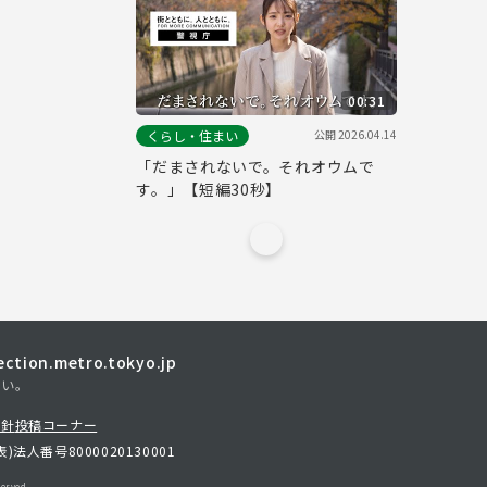
00:31
公開
2026.04.14
くらし・住まい
「だまされないで。それオウムで
す。」【短編30秒】
tion.metro.tokyo.jp
さい。
方針
投稿コーナー
表)
法人番号8000020130001
erved.