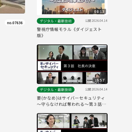
08:13
公開
2026.04.14
デジタル・最新技術
no.07636
警視庁情報モラル《ダイジェスト
版》
15:57
公開
2026.04.14
デジタル・最新技術
要(かなめ)はサイバーセキュリティ
～守らなければ奪われる～第３話
「社長の決意」(経営層向け)