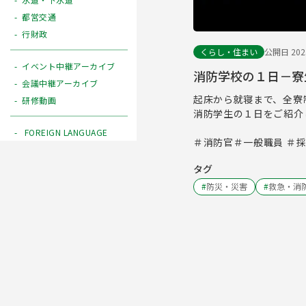
都営交通
行財政
くらし・住まい
公開日 2023
イベント中継アーカイブ
消防学校の１日－寮
会議中継アーカイブ
起床から就寝まで、全寮
研修動画
消防学生の１日をご紹介
FOREIGN LANGUAGE
＃消防官＃一般職員 ＃
タグ
#
防災・災害
#
救急・消