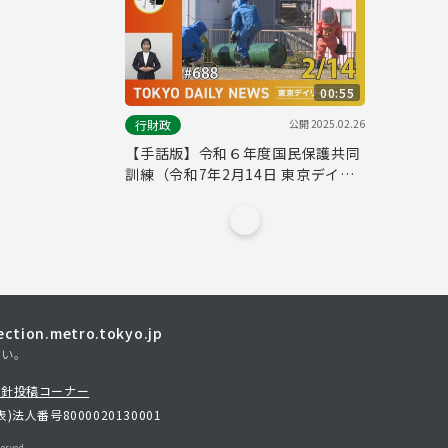
00:55
公開
2025.02.26
行財政
【手話版】令和６年度国民保護共同
訓練（令和7年2月14日 東京デイリ
ーニュース No.688）
tion.metro.tokyo.jp
さい。
方針
投稿コーナー
表)
法人番号8000020130001
erved.