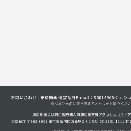
お問い合わせ : 東京動画 運営担当
E-mail：S0014905＜at＞sec
※＜at＞を@に置き換えてメールをお送りくだ
東京動画とは
利用規約
個人情報保護方針
アクセシビリティ
東京都庁 〒163-8001 東京都新宿区西新宿2-8-1
電話 03-5321-1111(代
Copyright©︎2017 Tokyo Metropolitan
Government.All Rights Res