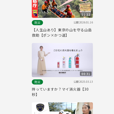
11:22
公開
2026.01.16
防災
【人生山あり】東京の山を守る山岳
救助【ポン×かつ道】
00:31
公開
2025.03.13
防災
持っていますか？マイ消火器【30
秒】