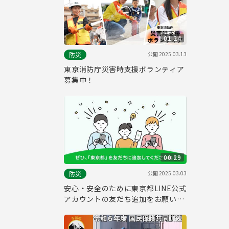
01:24
公開
2025.03.13
防災
東京消防庁災害時支援ボランティア
募集中！
00:29
公開
2025.03.03
防災
安心・安全のために東京都LINE公式
アカウントの友だち追加をお願いし
ます！