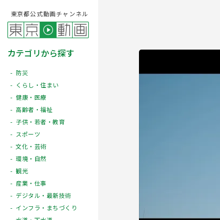
東京都公式動画チャンネル
カテゴリから探す
防災
くらし・住まい
健康・医療
高齢者・福祉
子供・若者・教育
スポーツ
文化・芸術
Play
環境・自然
観光
産業・仕事
デジタル・最新技術
インフラ・まちづくり
水道・下水道