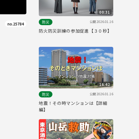
00:31
公開
2026.01.16
防災
no.25784
防火防災訓練の参加促進【３０秒】
16:42
公開
2026.01.16
防災
地震！その時マンションは【詳細
編】