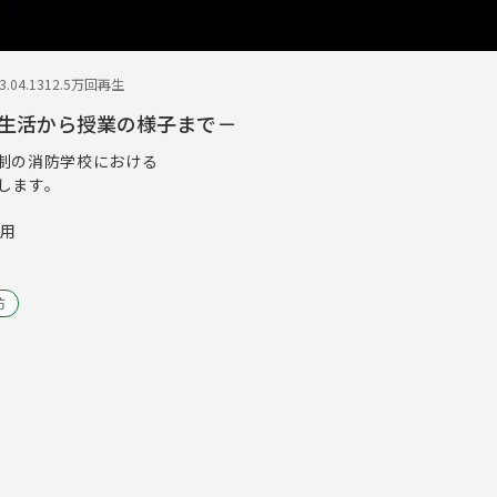
.04.13
12.5万回再生
生活から授業の様子まで－
制の消防学校における
します。
採用
防